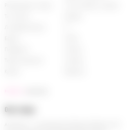
рекомендації з подачі
:
чистим (neat), з сигарою
тип напою
:
бренди
лімітований реліз
:
ні
бренд
:
ararat
пакування
:
пляшка
термін витримки
:
20 років
країна
:
вірменія
Наявність:
достатньо
Опис товару:
Ararat Nairi — це преміальний бренді з Вірменії з 20-