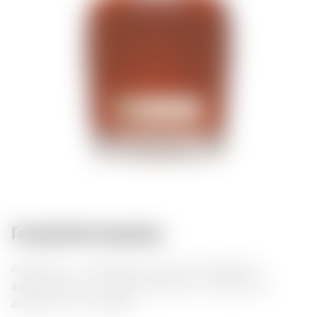
Гастрономічні поєднання:
Ararat Nairi — преміальний 20-річний бренді з
ароматом ванілі та дуба. Ідеальний у поєднанні з
десертами та сигарами.