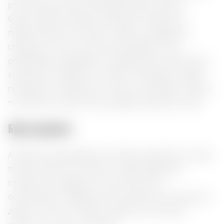
річною витримкою, який вражає своїм темним
бурштиновим кольором. В ароматі гармонійно
переплітаються ноти ванілі, дуба та сухофруктів,
створюючи теплу й затишну атмосферу. Смак
розкривається дубовими й карамельними відтінками,
залишаючи тривалий післясмак. Цей бренді чудово
поєднується з десертами, чорним шоколадом, сирами
та горіхами, а також стане чудовою парою до сигар.
Букет ароматів:
Ararat Nairi розкривається глибоким ароматом, у якому
переплітаються ноти ванілі та дуба, обрамлені
солодкістю сухофруктів. Смак насичений і
оксамитовий, з карамельними відтінками, залишаючи
довгий, теплий післясмак. Ідеальний у компанії