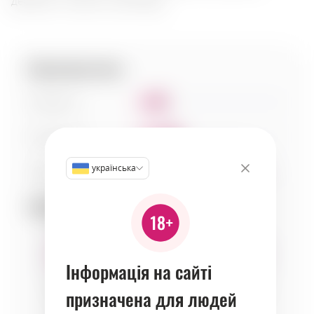
десертів і чорного шоколаду.
Характеристики:
Солодкість
2
Кислотність
3
українська
Тіло
8
Сумісність:
Інформація на сайті
хліб
cheeses
fruits
призначена для людей