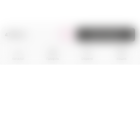
479.00 zł.
До кошика
Каталог
Профіль
Обране
Кошик
BPR EKOGROUP sp. z o.0.
01-242 Warszawa
al. Prymasa Tysiaclecia, nr 83A
Local U10