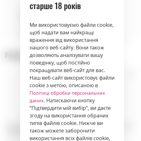
старше 18 років
Ми використовуємо файли cookie,
щоб надати вам найкращі
desserts
враження від використання
нашого веб-сайту. Вони також
Рекомендовані товари:
дозволяють аналізувати вашу
поведінку, щоб постійно
покращувати веб-сайт для вас.
Наш веб-сайт використовує файли
cookie з метою, описаною в
Політиці обробки персональних
. Натискаючи кнопку
даних
“Підтвердити мій вибір”, ви даєте
згоду на використання обраних
типів файлів cookie. Нижче ви
Кальвадос · Pere Magloire
Кальвадос · Pere Magloire Fine
також можете заборонити
V.S.O.P · 0,70 л · Франція
V.S. · 0,70 л · Франція
Артикул: 00487
Артикул: 00488
використання всіх файлів cookie,