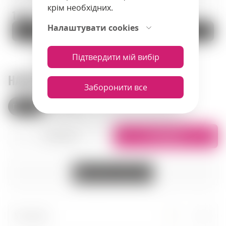
крім необхідних.
176 zł.
140.5 zł.
Налаштувати cookies
До кошика
До кошика
Підтвердити мій вибір
НАШІ МАГАЗИНИ
Заборонити все
Польща
Вірменія
Списком
На карті
Усі міста