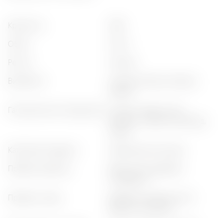
крепкість
:
40%
обсяг
:
0,70 л
регіон
:
yerevan
виробник
:
yerevan brandy company
(ararat)
гастрономічне поєднання
:
сигари, тверді сири,
десерти, чорний шоколад,
горіхи
категорія продукту
:
преміальний коньяк
профіль аромату
:
ванільний, дубовий,
сухофрукти
профіль смаку
:
дубовий, карамельний,
довгий післясмак