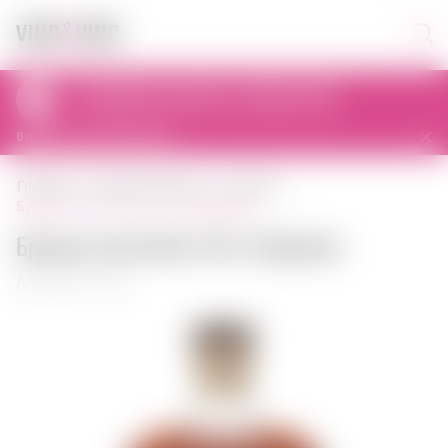
Самовивіз сьогодні з 12:00 до 22:00
al. Prymasa Tysiąclecia 83A, 01-242 Warszawa, Polska
Вибрати інший магазин
головна
міцний алкоголь
бренді
бренди ararat nairi 0,70 л вірменія
Бренди Ararat Nairi 0,70 л Вірменія
Артикул: 00139