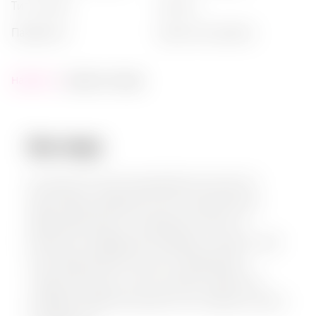
тип напою
:
граппа
пакування
:
картонна коробка
Наявність:
немає на складі
Опис товару:
Friuliana 43° Граппа виробляється в регіоні
Фріулі-Венеція-Джулія в Італії за допомогою
давньовизначених методів дистиляції та
ретельного відбору виноградного жмелю. Цей
напій відзначається міцним характером з
гладким фінішем, а його унікальна картонна
упаковка підкреслює ремісничу спадщину свого