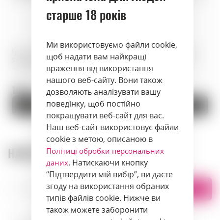
старше 18 років
Ми використовуємо файли cookie,
Граппа · Nonino Grappa il
Граппа · Nonino Grappa Cru
щоб надати вам найкращі
Sauvignon · 0,70 л · Італія
Monovitigno Fragolino · 1 л ·
враження від використання
Артикул: 00845
Італія
Артикул: 00842
нашого веб-сайту. Вони також
169 zł.
990 zł.
дозволяють аналізувати вашу
поведінку, щоб постійно
До кошика
До кошика
покращувати веб-сайт для вас.
Наш веб-сайт використовує файли
cookie з метою, описаною в
НАШІ МАГАЗИНИ
Політиці обробки персональних
. Натискаючи кнопку
даних
“Підтвердити мій вибір”, ви даєте
згоду на використання обраних
Списком
На карті
типів файлів cookie. Нижче ви
також можете заборонити