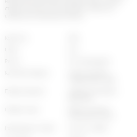
нарізка м’яса. Вона також доповнює смачні пастові
страви та копчені сири, що робить її відмінним
вибором для невимушеної вечері.
крепкість
:
43%
обсяг
:
0,5 л
регіон
:
friuli-venezia giulia
категорія продукту
:
класична граппа,
подарунковий набір
профіль аромату
:
трав'яний, квітковий,
фруктовий
профіль смаку
:
довгий післясмак,
інтенсивний, сухий
рекомендації з подачі
:
після їжі, з кавою