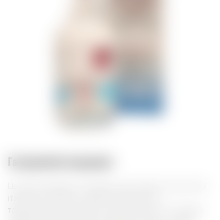
Гастрономічні поєднання:
Ця граппа ідеально підходить для подачі після ситної
італійської трапези, чудово поєднується з
традиційними закусками, такими як кростіні та багата