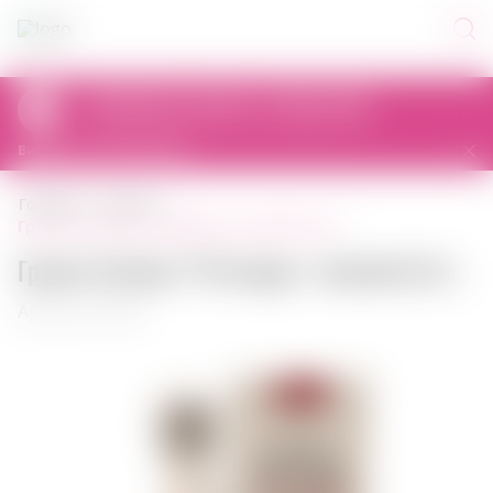
Самовивіз сьогодні з 11:00 до 23:00
al. Prymasa Tysiąclecia 83A, 01-242 Warszawa, Polska
Вибрати інший магазин
головна
граппа
граппа friuliana °43 grappa + kartonik 0,5 л
Граппа Friuliana °43 Grappa + kartonik 0,5 л
Артикул: 00492