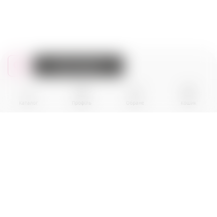
До кошика
Каталог
Профіль
Обране
Кошик
BPR EKOGROUP sp. z o.0.
01-242 Warszawa
al. Prymasa Tysiaclecia, nr 83A
Local U10