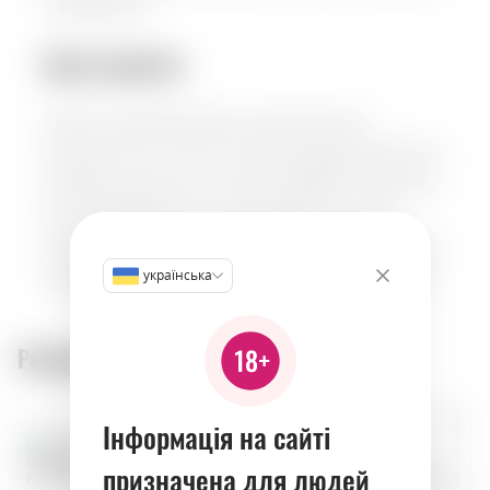
походження.
Букет ароматів:
Аромат характеризується гармонійною
сумішшю нот стиглих ягід винограду, делікатних
квіткових відтінків та тонких деревних акцентів,
що розкривають його майстерність ручної
роботи. Смакові нотки включають збалансовану
складність, яка одночасно яскрава та вишукана.
українська
Рекомендовані товари:
Інформація на сайті
призначена для людей