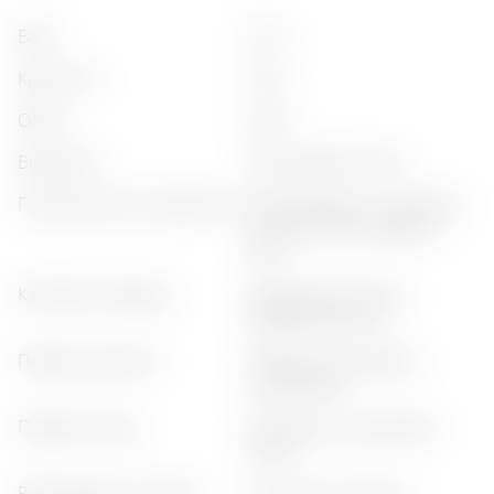
вага
:
0,7 кг
крепкість
:
41%
обсяг
:
0,70 л
виробник
:
william grant & sons
гастрономічне поєднання
:
морепродукти, цитрусові,
суші, біле м'ясо, фрукти
свіжі
категорія продукту
:
преміальний джин,
крафтовий джин
профіль аромату
:
трав'яний, квітковий,
цитрусовий
профіль смаку
:
квітковий, цитрусовий,
сухий
рекомендації з подачі
:
з тоніком, з огірком