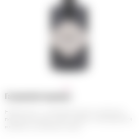
Гастрономічні поєднання:
Hendrick's Gin — шотландський джин з унікальним
поєднанням ялівцю, огірка і троянди. Насолоджуйтеся
квітковим та цитрусовим смаком.