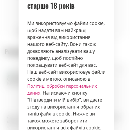
старше 18 років
Ми використовуємо файли cookie,
щоб надати вам найкращі
vegetables
herbs
враження від використання
нашого веб-сайту. Вони також
Рекомендовані товари:
дозволяють аналізувати вашу
поведінку, щоб постійно
покращувати веб-сайт для вас.
Наш веб-сайт використовує файли
cookie з метою, описаною в
Політиці обробки персональних
. Натискаючи кнопку
даних
“Підтвердити мій вибір”, ви даєте
згоду на використання обраних
типів файлів cookie. Нижче ви
Джин · Las Californias Gin
Джин · Windspiel Premium Dry
також можете заборонити
Nativo · 0,75 л · Мексика
Gin · 0,5 л · Німеччина
використання всіх файлів cookie,
Артикул: 01649
Артикул: 01260