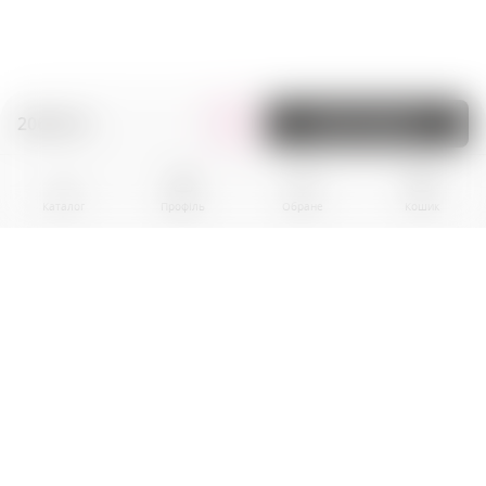
206.90 zł.
До кошика
Каталог
Профіль
Обране
Кошик
BPR EKOGROUP sp. z o.0.
01-242 Warszawa
al. Prymasa Tysiaclecia, nr 83A
Local U10