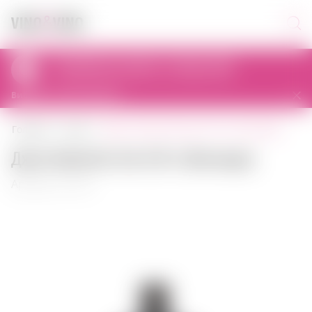
Самовивіз сьогодні з 11:00 до 23:00
al. Prymasa Tysiąclecia 83A, 01-242 Warszawa, Polska
Вибрати інший магазин
джин hendrick's gin 0,70 л шотландія
головна
джин
Джин Hendrick's Gin 0,70 л Шотландія
Артикул: 01018