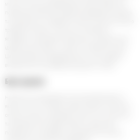
міцністю 41%, який відзначається своїм незвичним
поєднанням ботаніків. В ароматі відчуваються квіткові
та цитрусові ноти, обрамлені свіжістю огірка та легкою
трав'яною гіркотою. Смак сухий і квітковий, з
яскравими цитрусовими акцентами, що робить його
ідеальним для подачі з тоніком та скибочкою огірка.
Цей преміальний крафтовий джин стане чудовим
вибором для поціновувачів вишуканих напоїв.
Букет ароматів:
Hendrick's Gin розкриває ніжний квітковий букет, в
якому ніжні ноти троянди переплітаються зі свіжістю
огірка та легкою цитрусовою іскристістю. Смак сухий
та освіжаючий, де трав'яні відтінки гармонійно
поєднуються із яскравою цитрусовою кислинкою,