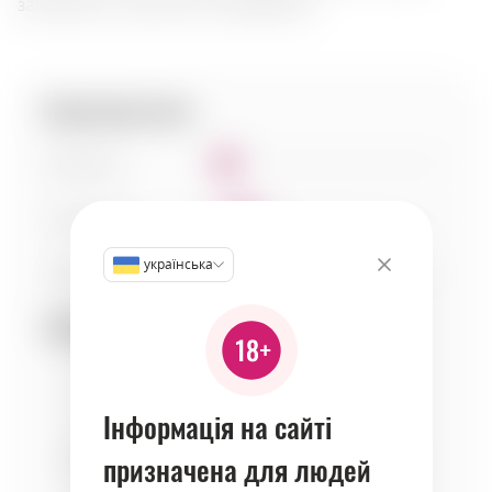
залишаючи приємне посмакування.
Характеристики:
Солодкість
1
Кислотність
2
українська
Тіло
4
Сумісність:
Інформація на сайті
seafood
призначена для людей
fish
fruits