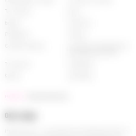
тип напою
:
джин
бренд
:
hendrick’s
пакування
:
пляшка
основні ботаніки
:
cucumber, можжевельник
(можжевельник), rose
тип джина
:
distilled gin
країна
:
шотландія
Наявність:
скоро закінчується
Опис товару:
Hendrick's Gin — це унікальний шотландський джин з