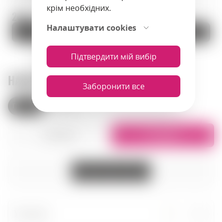
крім необхідних.
208 zł.
425.9 zł.
Налаштувати cookies
До кошика
До кошика
Підтвердити мій вибір
НАШІ МАГАЗИНИ
Заборонити все
Польща
Вірменія
Списком
На карті
Усі міста