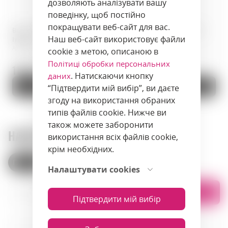
дозволяють аналізувати вашу
поведінку, щоб постійно
покращувати веб-сайт для вас.
Вода · S.Pellegrino · 0,75 л ·
Вода · Acqua Panna · 0,75 л ·
Наш веб-сайт використовує файли
Італія
Італія
Артикул: 00805
Артикул: 00802
cookie з метою, описаною в
Політиці обробки персональних
11.9 zł.
11.9 zł.
. Натискаючи кнопку
даних
До кошика
До кошика
“Підтвердити мій вибір”, ви даєте
згоду на використання обраних
типів файлів cookie. Нижче ви
також можете заборонити
НАШІ МАГАЗИНИ
використання всіх файлів cookie,
крім необхідних.
Польща
Вірменія
Налаштувати cookies
Списком
На карті
Підтвердити мій вибір