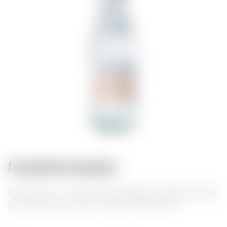
Гастрономічні поєднання:
Acqua Panna — італійська негазована мінеральна вода
у скляній пляшці 0,25 л. Легкий і м’який смак.