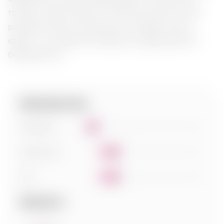
тонкими нотами свіжості та легкої кислотності, мов
ранковий туман на тосканських пагорбах. Кожна
крапля — це гармонія природи, що дарує відчуття
безтурботності.
Характеристики:
Солодкість
0
Кислотність
2
Тіло
2
Сумісність: