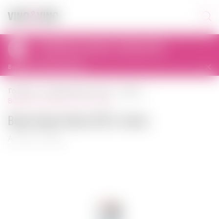
Самовивіз сьогодні з 12:00 до 22:00
al. Prymasa Tysiąclecia 83A, 01-242 Warszawa, Polska
Вибрати інший магазин
головна
безалкогольні напої
вода
вода acqua panna 0,25 л італія
Вода Acqua Panna 0,25 л Італія
Артикул: 00800