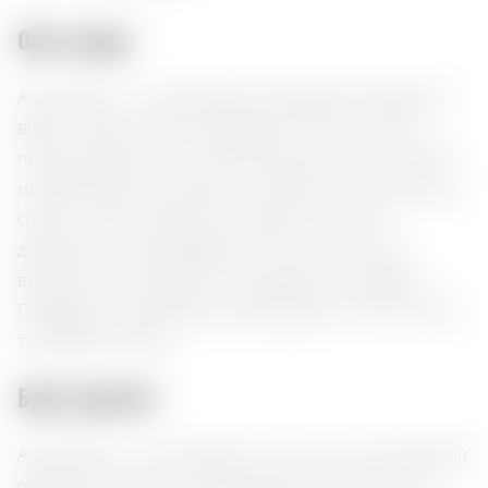
Опис товару:
Acqua Panna — це вишукана негазована мінеральна
вода з Тоскани, Італія, упакована в стильну скляну
пляшку об’ємом 0,25 л. Вона має м’який смак з легкою
мінералізацією, що робить її ідеальною для усунення
спраги. Ніжна текстура та низька кислотність
дозволяють насолоджуватися нею як у чистому
вигляді, так і у поєднанні з вишуканими стравами.
Подавайте охолодженою, щоб розкрити її тонкі нотки
та освіжаючі якості.
Букет ароматів:
Acqua Panna — це симфонія чистоти, де ніжний аромат
обрамлений легкою мінералізацією. Смак м’який, з