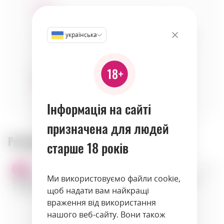
українська
хліб
seafood
cheeses
Інформація на сайті
fish
fruits
призначена для людей
Рекомендовані товари:
старше 18 років
TOP!
TOP!
Ми використовуємо файли cookie,
щоб надати вам найкращі
враження від використання
нашого веб-сайту. Вони також