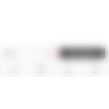
7.90 zł.
До кошика
Каталог
Профіль
Обране
Кошик