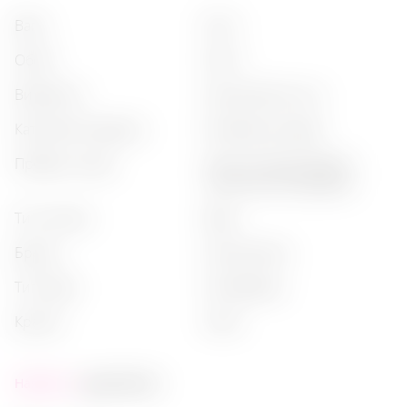
вага
:
0,3 кг
обсяг
:
0,25 л
виробник
:
acqua panna s.p.a.
категорія продукту
:
мінеральна вода
профіль смаку
:
легка мінералізована,
італійська негазована
тип напою
:
вода
бренд
:
acqua panna
тип води
:
негазована
країна
:
італія
Наявність:
дуже багато