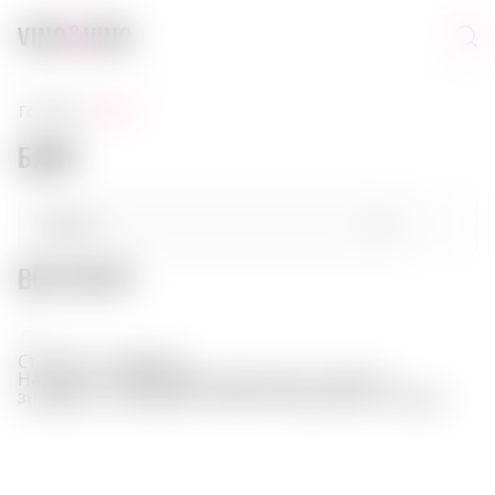
блог
головна
БЛОГ
Меню
ВСІ СТАТТІ
Всі статті
Статей не знайдено
На жаль, за обраними фільтрами статей не
Поради покупцям
знайдено. Спробуйте змінити параметри пошуку.