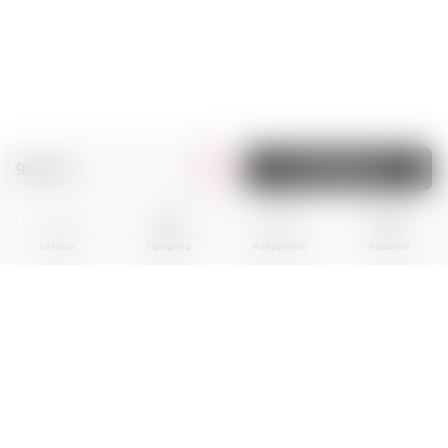
96.00 zł.
В корзину
Каталог
Профиль
Избранное
Корзина
BPR EKOGROUP sp. z o.0.
01-242 Warszawa