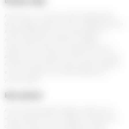
Описание товара:
Ararat Honey — это коньяк, который завораживает
своим медовым цветом и мягким, сладковатым вкусом.
Аромат раскрывается нотами меда, карамели и
легкими цветочными акцентами, создавая
гармоничное сочетание. Он прекрасно дополнит
десерты, выпечку и фрукты, а также станет отличным
компаньоном для мягких сыров и орехов. Подавайте
его в чистом виде или в качестве завершения
уютного вечера.
Букет ароматов:
Ararat Honey раскрывает медовую симфонию, где
нежные цветочные ноты сливаются с карамельной
сладостью. Вкус мягкий и сладковатый, словно