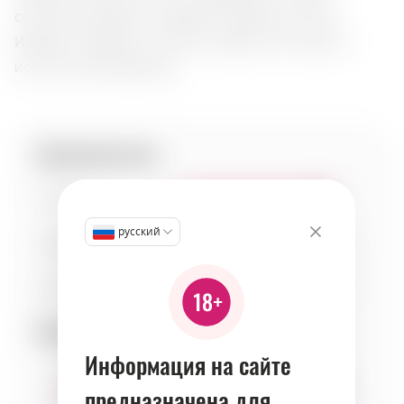
солнечный десерт, оставляет ощущение тепла.
Идеален к фруктам и мягким сырам, этот коньяк —
истинное наслаждение.
Характеристики:
Сладость
8
русский
Кислотность
2
Тело
6
Сочетаемость:
Информация на сайте
предназначена для