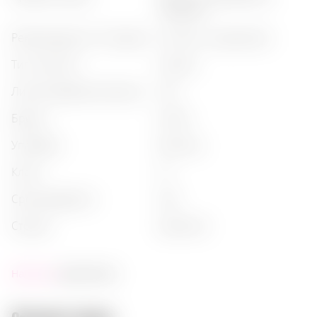
медовый
рекомендации по подаче
:
чистым, с десертами
тип напитка
:
коньяк
лимитированный релиз
:
нет
бренд
:
ararat
упаковка
:
бутылка
класс
:
vs
срок выдержки
:
nas
страна
:
армения
Наличие:
достаточно