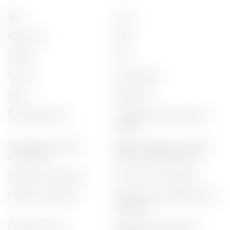
вес
:
0,7 кг
крепость
:
40%
объём
:
0,5 л
регион
:
ararat valley
цвет
:
медовый
производитель
:
yerevan brandy company
(ararat)
гастрономическое
:
фрукты, десерты, мягкие
сочетание
сыры, выпечка, орехи
категория продукта
:
классический бренди
профиль аромата
:
цветочный, карамельный,
медовый
профиль вкуса
:
мягкий, сладковатый,