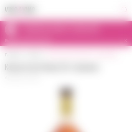
Самовывоз сегодня с 11:00 до 23:00
al. Prymasa Tysiąclecia 83A, 01-242 Warszawa, Polska
Выбрать другой магазин
коньяк ararat honey 0,5 л армения
главная
коньяк
Коньяк Ararat Honey 0,5 л Армения
Артикул: 01338