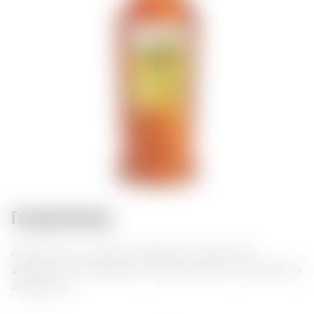
Гастросочетания:
Ararat Honey – коньяк с медовым и цветочным
ароматом. Наслаждайтесь сладким вкусом с десертами
и фруктами.