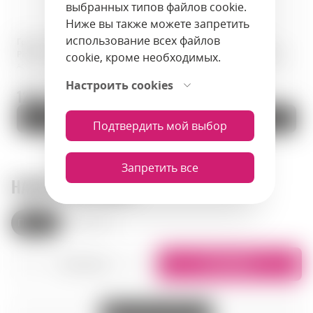
выбранных типов файлов cookie.
Ниже вы также можете запретить
использование всех файлов
Граппа · Nonino Grappa Cru
Граппа · Nonino Grappa
Picolit · 1 л · Италия
Chardonnay · 0,70 л · Италия
cookie, кроме необходимых.
Артикул: 00841
Артикул: 00847
Настроить cookies
1250 zł.
177.9 zł.
В корзину
В корзину
Подтвердить мой выбор
Запретить все
НАШИ МАГАЗИНЫ
Польша
Армения
Списком
На карте