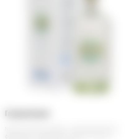
Гастросочетания:
Nonino Il Prosecco Grappa – изысканная граппа с
фруктовыми и цветочными нотами. Отлично