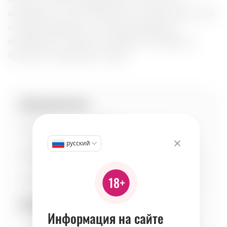
цитрусовых с легким цветочным оттенком. Вкус сухой
и сбалансированный, с гармонией фруктов,
оставляющих приятное послевкусие. Идеален в
сочетании с десертами и кофе.
Характеристики:
Сладость
1
русский
Кислотность
3
Тело
6
Сочетаемость:
Информация на сайте