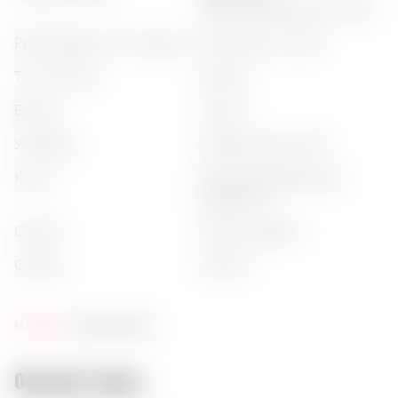
сбалансированный, сухой
рекомендации по подаче
:
после еды, чистая
тип напитка
:
граппа
бренд
:
nonino
упаковка
:
коробка картонная
класс
:
giovane (молодая, без
выдержки)
сырьё
:
prosecco (glera)
страна
:
италия
Наличие:
очень много
Описание товара: