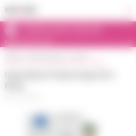
Самовывоз сегодня с 12:00 до 22:00
al. Prymasa Tysiąclecia 83A, 01-242 Warszawa, Polska
Выбрать другой магазин
главная
крепкий алкоголь
граппа
граппа nonino il prosecco grappa 0,70 л италия
Граппа Nonino Il Prosecco Grappa 0,70 л
Италия
Артикул: 00850