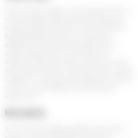
Nonino Il Prosecco Grappa — это изысканный напиток
из региона Фриули-Венеция-Джулия, созданный на
основе винограда сорта Glera. С крепостью 38% он
радует фруктовым, цветочным и цитрусовым
ароматами, которые плавно переходят в сухой и
сбалансированный вкус с легкой сладостью.
Идеально подходит для подачи после еды, в чистом
виде, а также в сочетании с десертами, кофе и сырами.
Упакован в стильную картонную коробку, этот напиток
станет отличным подарком или дополнением к
вашему столу.
Букет ароматов:
Nonino Il Prosecco Grappa раскрывает яркий букет, в
котором сплетаются фруктовые ноты груши и