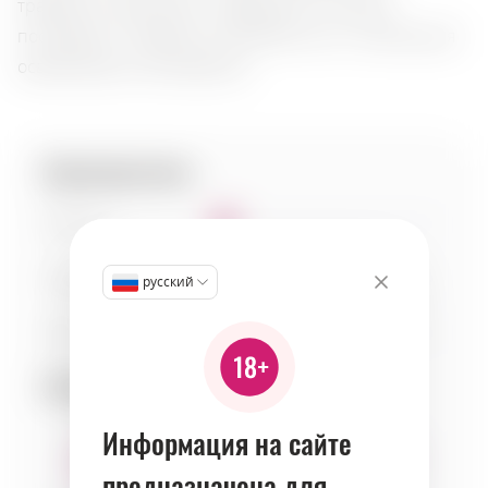
травяными акцентами, создающими сложное
послевкусие. Идеален в коктейлях или с тоником для
освежающего наслаждения.
Характеристики:
Сладость
1
Кислотность
3
русский
Тело
5
Сочетаемость:
Информация на сайте
предназначена для