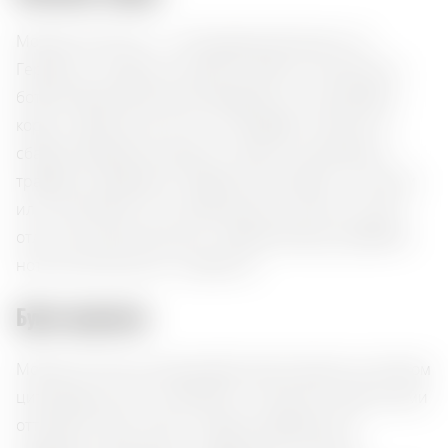
Monkey 47 Dry Gin — это выдающийся джин из
Германии, который сочетает в себе 47 уникальных
ботаникалов, включая можжевельник, цитрусовую
корку и цветочные ноты. Он обладает сложным и
сбалансированным вкусом с ярким цитрусовым и
травяным профилем. Идеален для подачи с тоником
или в коктейлях, этот премиальный напиток станет
отличным дополнением к любому вечеру, добавляя
нотки утонченности и свежести.
Букет ароматов:
Monkey 47 Dry Gin раскрывает яркий аромат, в котором
цитрусовые ноты сочетаются с нежными цветочными
оттенками. Вкус сухой и сбалансированный, с