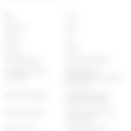
вес
:
1,2 кг
крепость
:
47%
объём
:
0,5 л
регион
:
baden
производитель
:
black forest distillers
гастрономическое
:
морепродукты,
сочетание
цитрусовые, суши, белое
мясо, сыры
категория продукта
:
премиальный джин,
классический джин
профиль аромата
:
травяной, цветочный,
цитрусовый
профиль вкуса
:
сбалансированный,