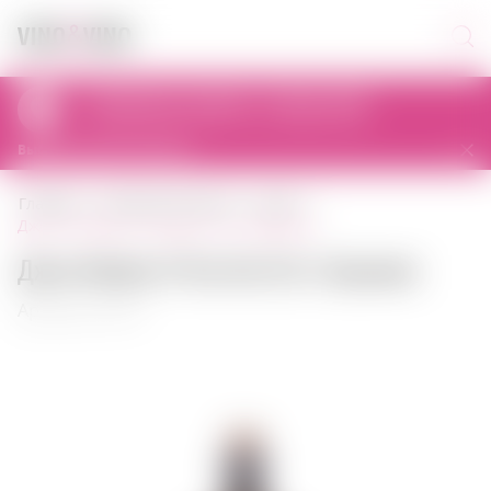
Самовывоз сегодня с 11:00 до 23:00
al. Prymasa Tysiąclecia 83A, 01-242 Warszawa, Polska
Выбрать другой магазин
главная
крепкий алкоголь
джин
джин monkey 47 dry gin 0,5 л германия
Джин Monkey 47 Dry Gin 0,5 л Германия
Артикул: 00107