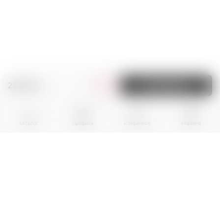
230.00 zł.
В корзину
Каталог
Профиль
Избранное
Корзина
BPR EKOGROUP sp. z o.0.