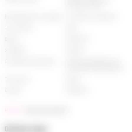
сложный, сухой
рекомендации по подаче
:
с тоником, в коктейлях
тип напитка
:
джин
бренд
:
monkey 47
упаковка
:
бутылка
основные ботаникалы
:
juniper (можжевельник),
citrus peel, floral botanicals
тип джина
:
dry gin
страна
:
германия
Наличие:
скоро заканчивается
Описание товара: