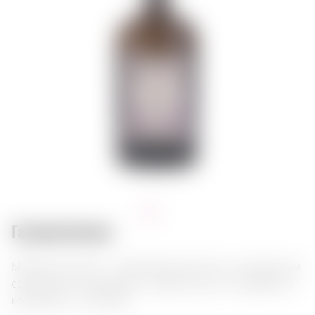
Гастросочетания:
Monkey 47 Dry Gin – премиальный джин с уникальным
сочетанием цитрусовых и цветочных нот. Идеален в
коктейлях и с тоником.