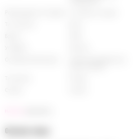
сладковатый
рекомендации по подаче
:
с тоником, со льдом
тип напитка
:
джин
бренд
:
malfy
упаковка
:
бутылка
основные ботаникалы
:
juniper (можжевельник),
rose, citrus peel
тип джина
:
pink gin
страна
:
италия
Наличие:
достаточно
Описание товара: