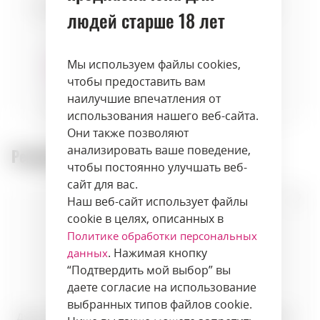
Морепродукты
Сыры
Фрукты
людей старше 18 лет
Мы используем файлы cookies,
чтобы предоставить вам
наилучшие впечатления от
Травы
Десерты
использования нашего веб-сайта.
Они также позволяют
анализировать ваше поведение,
Рекомендуемые товары:
чтобы постоянно улучшать веб-
сайт для вас.
Наш веб-сайт использует файлы
cookie в целях, описанных в
Политике обработки персональных
. Нажимая кнопку
данных
“Подтвердить мой выбор” вы
даете согласие на использование
выбранных типов файлов cookie.
Джин · Las Californias Gin
Джин · Windspiel Van Volxem