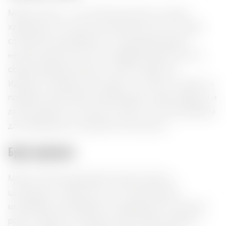
Malfy Gin Rosa — это итальянский джин с ярким
характером и утончённым ароматом. В его составе
сочетаются можжевельник, цитрусовая цедра и
нежные цветочные ноты, создавая гармоничный и
сбалансированный вкус с лёгкой сладостью.
Идеально подходит для подачи с тоником и льдом, он
прекрасно дополняет морепродукты, свежие фрукты и
лёгкие десерты. Этот джин станет отличным выбором
для освежающих коктейлей в тёплые дни.
Букет ароматов:
Malfy Gin Rosa раскрывается ярким букетом
цитрусовых и цветочных нот. Легкий аромат
можжевельника обрамлен сладковатыми оттенками
розы и свежими цитрусами. Вкус сбалансирован, с