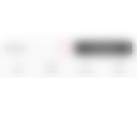
143.00 zł.
В корзину
Каталог
Профиль
Избранное
Корзина
BPR EKOGROUP sp. z o.0.
01-242 Warszawa