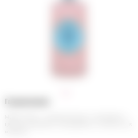
Гастросочетания:
Malfy Gin Rosa — итальянский джин с цитрусовым и
цветочным ароматом. Наслаждайтесь с тоником или в
коктейлях.