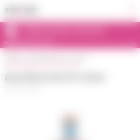
Самовывоз сегодня с 12:00 до 22:00
al. Prymasa Tysiąclecia 83A, 01-242 Warszawa, Polska
Выбрать другой магазин
главная
крепкий алкоголь
джин
джин malfy gin rosa 0,70 л италия
Джин Malfy Gin Rosa 0,70 л Италия
Артикул: 00094