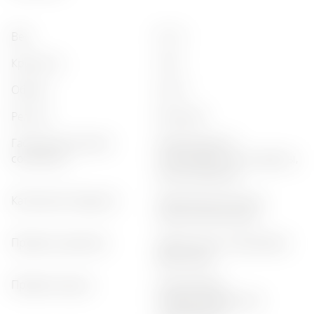
вес
:
0,7 кг
крепость
:
41%
объём
:
0,70 л
регион
:
piemonte
гастрономическое
:
морепродукты,
сочетание
цитрусовые, суши, фрукты,
лёгкие десерты
категория продукта
:
премиальный джин,
классический джин
профиль аромата
:
цветочный, цитрусовый,
фруктовый
профиль вкуса
:
цитрусовый,
сбалансированный,