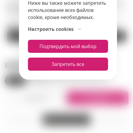
Ниже вы также можете запретить
Джин · Lind & Lime Gin · 0,70 л ·
Джин · Windspiel Premium Dry
Шотландия
Gin · 0,5 л · Германия
использование всех файлов
Артикул: 01691
Артикул: 01260
cookie, кроме необходимых.
159 zł.
425.9 zł.
Настроить cookies
В корзину
В корзину
Подтвердить мой выбор
НАШИ МАГАЗИНЫ
Запретить все
Польша
Армения
Списком
На карте