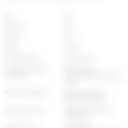
вес
:
0,7 кг
крепость
:
45%
объём
:
0,75 л
регион
:
london
производитель
:
pernod ricard
гастрономическое
:
морепродукты,
сочетание
цитрусовые, оливки, суши,
сыры
категория продукта
:
премиальный джин,
классический джин
профиль аромата
:
травяной, цветочный,
цитрусовый
профиль вкуса
:
цитрусовый,