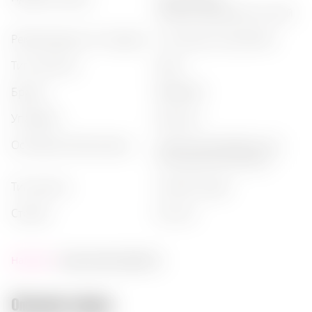
сбалансированный, сухой
рекомендации по подаче
:
с тоником, в коктейлях
тип напитка
:
джин
бренд
:
beefeater
упаковка
:
бутылка
основные ботаникалы
:
juniper (можжевельник),
citrus peel, tea infusion
тип джина
:
london dry gin
страна
:
англия
Наличие:
скоро заканчивается
Описание товара: