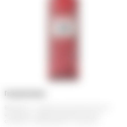
Гастросочетания:
Beefeater 24 — премиальный лондонский джин с
цитрусовым и травяным ароматом. Отлично
сочетается с морепродуктами и коктейлями.