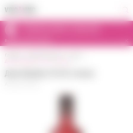
Самовывоз сегодня с 11:00 до 23:00
al. Prymasa Tysiąclecia 83A, 01-242 Warszawa, Polska
Выбрать другой магазин
главная
крепкий алкоголь
джин
джин beefeater 24 0,75 л англия
Джин Beefeater 24 0,75 л Англия
Артикул: 00032