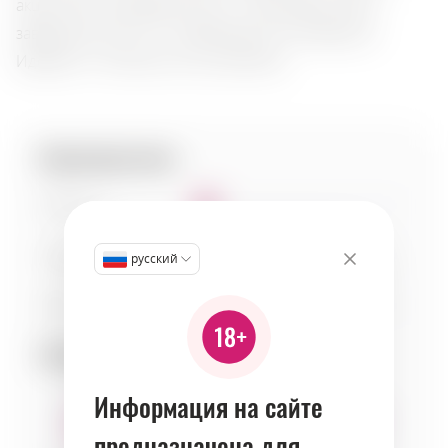
акцентами можжевельника и цитрусовой корки,
завершает долгий и освежающий послевкусие.
Идеален с тоником или в коктейлях.
Характеристики:
Сладость
1
Кислотность
3
русский
Тело
4
Сочетаемость:
Информация на сайте
предназначена для