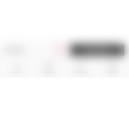
119.00 zł.
В корзину
Каталог
Профиль
Избранное
Корзина
BPR EKOGROUP sp. z o.0.