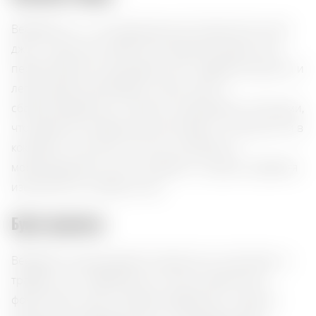
Beefeater 24 — это премиальный лондонский сухой
джин с крепостью 45%. В его аромате гармонично
переплетаются цитрусовые ноты, травяные акценты и
легкая цветочная свежесть. Вкус сухой и
сбалансированный, с яркими цитрусовыми оттенками,
что делает его идеальным для подачи с тоником или в
коктейлях. Этот джин отлично сочетается с
морепродуктами, суши, оливками и сырами, добавляя
изысканности любому столу.
Букет ароматов:
Beefeater 24 раскрывается свежестью цитрусовых и
травяных нот, обрамленных легким цветочным
фоном. Вкус сухой и сбалансированный, с яркими