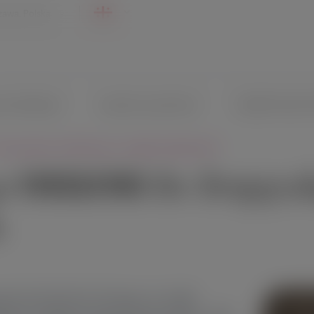
szawa, Polska
 ᲓᲐ ᲨᲐᲛᲞᲐᲜᲔᲗᲘ
ᲫᲚᲘᲔᲠᲘ ᲐᲚᲙᲝᲰᲝᲚᲘᲡ
ПОДАРОЧНЫЕ С
ი: შოტლანდიის სამზარეულო თქვენს მაგნებრეთში
ᲙᲘ VINO&VINO-ᲨᲘ: ᲨᲝᲢ
Ი
ან VINO&VINO-ში ხვდა Arran🥃!