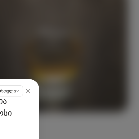
ართული
ია
ოსი