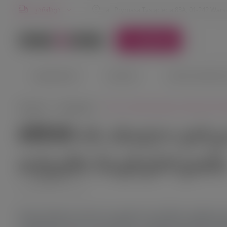
ვარშავა
al. Prymasa Tysiąclecia 83A, 01-242 War
კატალოგი
ᲓᲔᲒᲣᲡᲢᲐᲪᲘᲔᲑᲘ
ᲦᲕᲘᲜᲝᲔᲑᲘ
ᲒᲐᲖᲘᲐᲜᲘ ᲦᲕᲘᲜᲝᲔᲑᲘ
arran-ის ახალი ვისკი vino&vino-შ
მთავარი
სიახლეები
ARRAN-ᲘᲡ ᲐᲮᲐᲚᲘ ᲕᲘᲡ
ᲗᲥᲕᲔᲜᲡ ᲛᲐᲒᲜᲔᲑᲠᲔᲗᲨ
16.08.2023 21:03
შოტლანდიის ერთი საუკუნე სილამაზის კუნძულიდ