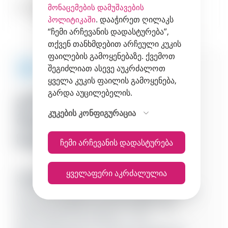
როგორ მიაწოდოთ და შეინახოთ
მონაცემების დამუშავების
ვარდისფერი ღვინო?
. დააჭირეთ ღილაკს
პოლიტიკაში
“ჩემი არჩევანის დადასტურება”,
თქვენ თანხმდებით არჩეული კუკის
ფაილების გამოყენებაზე. ქვემოთ
შეგიძლიათ ასევე აუკრძალოთ
ყველა კუკის ფაილის გამოყენება,
გარდა აუცილებელის.
ᲕᲐᲠᲓᲘᲡᲤᲔᲠᲘ ᲦᲕᲘᲜᲝᲔᲑᲘ –
კუკების კონფიგურაცია
ᲛᲡᲣᲑᲣᲥᲝᲑᲐ, ᲡᲘᲒᲠᲘᲚᲔ ᲓᲐ
ᲖᲐᲤᲮᲣᲚᲘᲡ ᲐᲠᲝᲛᲐᲢᲘ
ჩემი არჩევანის დადასტურება
ყველაფერი აკრძალულია
ვარდისფერი ღვინო
არის იდეალური
კომბინაცია თეთრი ღვინის სიგრილისა და
წითელი ღვინის ხილის სიღრმის. იგი
გამოირჩევა ნაზი ფერით – ღია