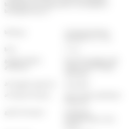
ხამანწკებთან ან კოქტეილებში, რომ დახვეწილი
სიამოვნება მიიღოთ.
სიმძლევა
:
ფორტიფიცირებული
ღვინოები (15% - 20%)
ზომა
:
0,75 ლ
გასტრონომიური
:
ზღვის პროდუქტები, სუში,
კომბინაცია
თეთრი ხორცი, მსუბუქი
დესერტები
პროდუქტის კატეგორია
:
კლასიკური
არომატის პროფილი
:
ყვავಿಲოვანი, ციტრუსული,
თაფლიანი
გემოის პროფილი
:
ციტრუსიანი,
ბალანსირებული, ცოტა
ტკბილი