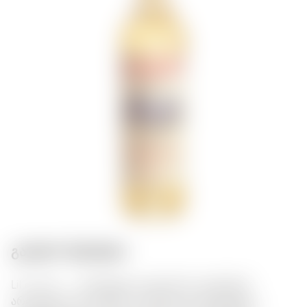
გასტრო შეხამება:
Lillet Blanc — ფრანგული ლიქიორია ციტრუსის
არომატითა და გემოთი. მიირთვით გაცივებული,