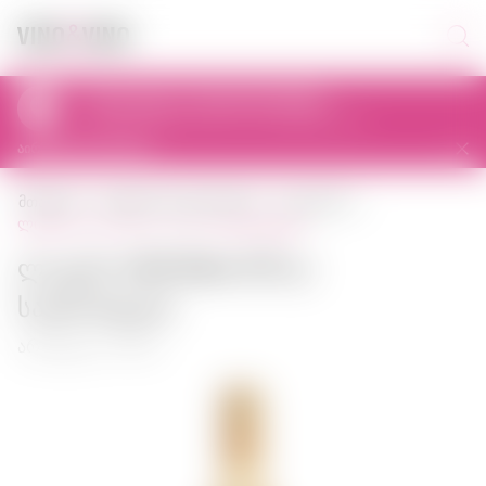
პიკაპი დღეს 11:00-დან 23:00-მდე
al. Prymasa Tysiąclecia 83A, 01-242 Warszawa, Polska
აირჩიეთ სხვა მაღაზია
მთავარი
ძლიერი ალკოჰოლის
ლიკიორი
ლიკერი lillet blanc 0,75 ლ საფრანგეთი
Ლიკერი Lillet Blanc 0,75 ლ
საფრანგეთი
არტიკული: 00087