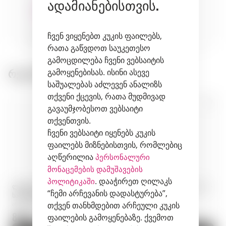
ადამიანებისთვის.
ჩვენ ვიყენებთ კუკის ფაილებს,
desserts
pastry
რათა გაწვდოთ საუკეთესო
გამოცდილება ჩვენი ვებსაიტის
რეკომენდირებული პროდუქტები:
გამოყენებისას. ისინი ასევე
საშუალებას აძლევენ ანალიზს
თქვენი ქცევის, რათა მუდმივად
გავაუმჯობესოთ ვებსაიტი
თქვენთვის.
ჩვენი ვებსაიტი იყენებს კუკის
ფაილებს მიზნებისთვის, რომლებიც
აღწერილია
პერსონალური
მონაცემების დამუშავების
. დააჭირეთ ღილაკს
პოლიტიკაში
ლიკერი · Lillet Rose · 0,75 ლ ·
Akashi-Tai Honjozo Tokubetsu ·
“ჩემი არჩევანის დადასტურება”,
საფრანგეთი
0,72 ლ · იაპონია
თქვენ თანხმდებით არჩეული კუკის
არტიკული: 00088
არტიკული: 01199
80 zł.
162.9 zł.
ფაილების გამოყენებაზე. ქვემოთ