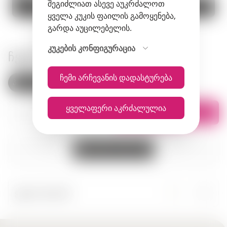
შეგიძლიათ ასევე აუკრძალოთ
კალათაში
კალათაში
ყველა კუკის ფაილის გამოყენება,
გარდა აუცილებელის.
კუკების კონფიგურაცია
ᲩᲕᲔᲜᲘ ᲛᲐᲦᲐᲖᲘᲔᲑᲘ
ჩემი არჩევანის დადასტურება
პოლონეთი
სომხეთი
ყველაფერი აკრძალულია
სია
რუკაზე
ყველა ქალაქი