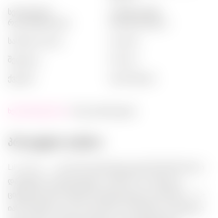
სერვირების
:
კოქტეილებში,
რეკომენდაციები
გადაცილებული
სასმელის ტიპი
:
ლიკერი
შეფუთვა
:
ბოთლი
ქვეყანა
:
საფრანგეთი
ხელმისაწვდომობა:
მალე დასრულდება
პროდუქტის აღწერა:
Lillet Blanc — ეს არის საფრანგეთიდან წარმოშობილი
დახვეწილი გამაგრებული ლიქიორი, რომელიც
ციტრუსოვანი ნოტების მოყვარულებს გაახარებს. 17%-
იანი სიმაგრითა და ხალისიანი არომატით ეს სასმელი