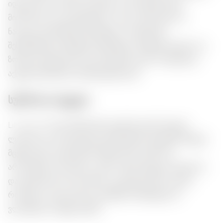
იდეალურია გამაგრილებელი აპერიტივისთვის.
მიირთვით იგი გაცივებული, რათა გამოკვეთოთ
ნათელი გემოვნური ნიუანსები, რომლებიც
შესანიშნავად ერწყმის ხამანწკებს. მსუბუქი სიტკბო და
ზომიერი მჟავიანობა მას უნივერსალურ არჩევანად
აქცევს ნებისმიერი შემთხვევისთვის.
სურნოთა ბუკეტი:
Lillet Blanc-ში დომინირებს ციტრუსოვანი ნოტები.
ლიმონი და გრეიფრუტი ერთმანეთში ერწყმის მსუბუქ
მცენარეულ ელფერებს, ქმნის მრავალშრიან
არომატულ პროფილს. გემო ნაზად გხვევთ სიტკბოსა
და მჟავიანობის ბალანსით, ტოვებს დაბოლოებას,
რომელიც იდეალურად ერწყმის ხამანწკებს ან
ვლინდება კოქტეილებში.