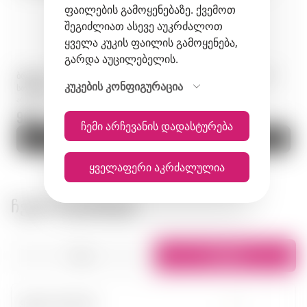
ფაილების გამოყენებაზე. ქვემოთ
შეგიძლიათ ასევე აუკრძალოთ
ყველა კუკის ფაილის გამოყენება,
გარდა აუცილებელის.
ბრენდი · Ararat Coffee · 0,5 ლ ·
კონიაკი · Rémy Martin VSOP ·
კუკების კონფიგურაცია
სომხეთი
0,70 ლ · საფრანგეთი
არტიკული: 01337
არტიკული: 00256
96 zł.
352.8 zł.
ჩემი არჩევანის დადასტურება
კალათაში
კალათაში
ყველაფერი აკრძალულია
ᲩᲕᲔᲜᲘ ᲛᲐᲦᲐᲖᲘᲔᲑᲘ
სია
რუკაზე
ყველა ქალაქი