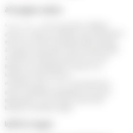
პროდუქტის აღწერა:
Ararat 5 Years — ეს არის კლასიკური არმენული
კონსიაკი, რომელიც გაინ खुशება თავის ნარინჯისფერი
ფერთა და ღრმა დროიფრუტების სუნის მომცეცით.
პალატაზე ის გამოიხატება თაფლის ნოტებით, ქმნის
ჰარმონიულ კომბინაციას ტკბილობისა და ნაზი
მჟაწვლით. რეკომენდებულია სუფთად, რაც
საშუალებას იძლევა სრულად
ისარგებლოთთავ(constituents) მისი მდიდრული
გემოთი. შესანიშნავად ემგდებნება შოკოლადის
დესერტებთან, რაც თითოეული ძვერის ჭიმას
ნამდვილი სიამოვნება ანიჭებს.
სურნოთა ბუკეტი: