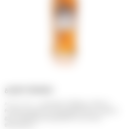
გასტრო შეხამება:
Ararat 5 Years — კლასიკური არმენული კონსიაკი,
რომელსაც მეოხს დროიფრუტების სუნი და თაფლის
გემო. შესანიშნავად ემგდებნება შოკოლადის
დესერტებთან.