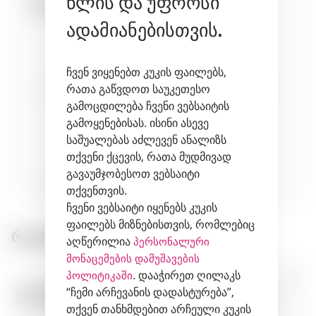
წლის და უფროსი
შესაბამისობა:
ადამიანებისთვის.
ჩვენ ვიყენებთ კუკის ფაილებს,
რათა გაწვდოთ საუკეთესო
cheeses
meat
fruits
გამოცდილება ჩვენი ვებსაიტის
გამოყენებისას. ისინი ასევე
საშუალებას აძლევენ ანალიზს
თქვენი ქცევის, რათა მუდმივად
გავაუმჯობესოთ ვებსაიტი
desserts
თქვენთვის.
ჩვენი ვებსაიტი იყენებს კუკის
ფაილებს მიზნებისთვის, რომლებიც
რეკომენდირებული პროდუქტები:
აღწერილია
პერსონალური
მონაცემების დამუშავების
. დააჭირეთ ღილაკს
პოლიტიკაში
“ჩემი არჩევანის დადასტურება”,
თქვენ თანხმდებით არჩეული კუკის