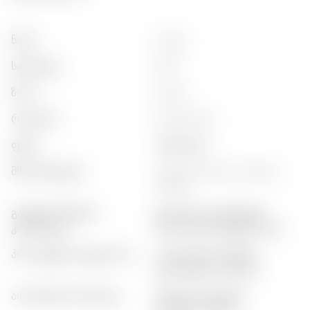
წონა
:
0,7 კგ
სიმძლევა
:
40%
ზომა
:
0,5 ლ
რეგიონი
:
ararat valley
ფერა
:
ამბარული
მწარმოებელი
:
yerevan brandy company
(ararat)
გასტრონომიური
:
ციგარები, დესერტები,
კომბინაცია
შოკოლადი, ნუტები, ყავა
პროდუქტის კატეგორია
:
კლასიკური ბრენდი,
კლასიკური კონიაკი
არომატის პროფილი
:
ვანილის, დუბური,