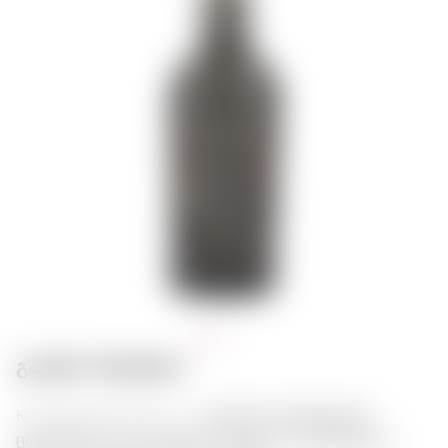
გასტრო შეხამება:
Ki No Bi Kyoto Dry Gin — იაპონური პრემიუმ ჯინი
ციტრუსული და ბოთნეული ნოტებით. შესანიშნავია