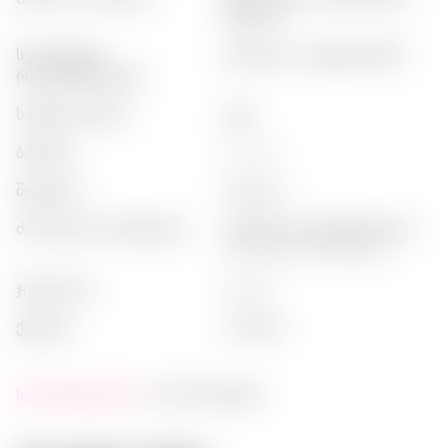
მშრალი
სერვირების
:
ტონიკით, კოქტეილებში
რეკომენდაციები
სასმელის ტიპი
:
ჯინი
ბრენდი
:
ki no bi
შეფუთვა
:
ბოთლი
ძირითადი ბოტანიკები
:
ჯუნიპერი (მოჟჟეველნიკი),
citrus peel, tea infusion
ჯინის ტიპი
:
dry gin
ქვეყანა
:
იაპონია
ხელმისაწვდომობა:
არ არის მარაგში