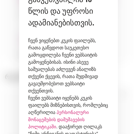
წლის და უფროსი
seafood
fish
fruits
ადამიანებისთვის.
ჩვენ ვიყენებთ კუკის ფაილებს,
რათა გაწვდოთ საუკეთესო
გამოცდილება ჩვენი ვებსაიტის
vegetables
herbs
გამოყენებისას. ისინი ასევე
საშუალებას აძლევენ ანალიზს
რეკომენდირებული პროდუქტები:
თქვენი ქცევის, რათა მუდმივად
გავაუმჯობესოთ ვებსაიტი
თქვენთვის.
ჩვენი ვებსაიტი იყენებს კუკის
ფაილებს მიზნებისთვის, რომლებიც
აღწერილია
პერსონალური
მონაცემების დამუშავების
. დააჭირეთ ღილაკს
პოლიტიკაში
“ჩემი არჩევანის დადასტურება”,