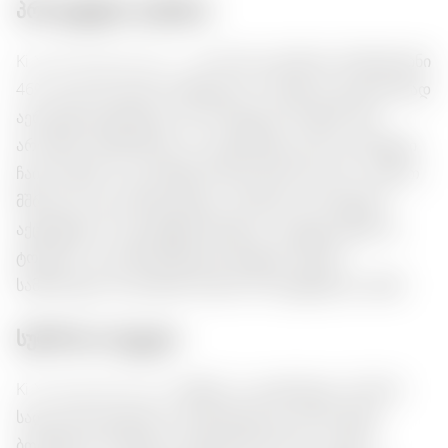
პროდუქტის აღწერა:
Ki No Bi Kyoto Dry Gin — ეს არის იაპონური პრემიუმ ჯინი
46% ალკოჰოლური სიმტკიცით, რომელიც იდეალურად
აერთებს ციტრუსული და ბოთნეული ნოტებს. მის
არომაში იგრძნობება تازა ციტრუსული ყრა და მსუბუქი
ჩაის ნოტები, რაც სასმელს უნიკალურობას აბડે. გემოთ
მშრალია და განახლებული, ცოცხალი ბოთნეული
აქცენტებით. რეკომენდირებულია კოქტეილებში ან
ტონიკით, რაც შესანიშნავად ემატება აზიური
სამზარეულოს კერძებს, ზღვის პროდუქტებს და სუშს.
სურნოთა ბუკეტი:
Ki No Bi Kyoto Dry Gin ახსნის تازა ციტრუსულ არომას,
სადაც ნაზი ჯუნიპერი ჰარმონიულად აერთიანებს
ბოთნეული ნოტებს და მსუბუქ ჩაის ნოთს. გემოთ