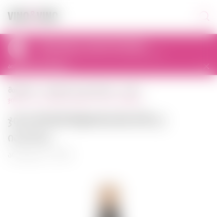
პიკაპი დღეს 11:00-დან 23:00-მდე
al. Prymasa Tysiąclecia 83A, 01-242 Warszawa, Polska
აირჩიეთ სხვა მაღაზია
მთავარი
ძლიერი ალკოჰოლის
ჯინი
ჯინი ki no bi kyoto dry gin 0,70 ლ იაპონია
Ჯინი Ki No Bi Kyoto Dry Gin 0,70 ლ
იაპონია
არტიკული: 00086