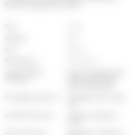
ზღვის პროდუქტებთან და სუშთან.
წონა
:
0,7 კგ
სიმძლევა
:
46%
ზომა
:
0,70 ლ
მწარმოებელი
:
pernod ricard
გასტრონომიური
:
ზღვის პროდუქტები, სუში,
კომბინაცია
თეთრი ხორცი, თევზი,
აზიური სამზარეულო
პროდუქტის კატეგორია
:
პრემიუმული ჯინი, კრაფტ
ჯინი
არომატის პროფილი
:
ჰერბული, ციტრუსული,
ხილის
გემოის პროფილი
:
ჰერბალური, ციტრუსიანი,