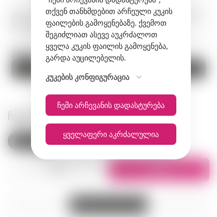
თქვენ თანხმდებით არჩეული კუკის
ჯინი · Windspiel Premium Dry
ჯინი · Miss Bigarade 44°N · 0,50
ფაილების გამოყენებაზე. ქვემოთ
Gin · 0,5 ლ · გერმანია
ლ · საფრანგეთი
არტიკული: 01258
არტიკული: 01961
შეგიძლიათ ასევე აუკრძალოთ
ყველა კუკის ფაილის გამოყენება,
253.9 zł.
398 zł.
გარდა აუცილებელის.
კალათაში
კალათაში
კუკების კონფიგურაცია
ჩემი არჩევანის დადასტურება
ᲩᲕᲔᲜᲘ ᲛᲐᲦᲐᲖᲘᲔᲑᲘ
ყველაფერი აკრძალულია
პოლონეთი
სომხეთი
სია
რუკაზე