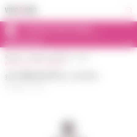
პიკაპი დღეს 11:00-დან 19:00-მდე
al. Prymasa Tysiąclecia 83A, 01-242 Warszawa, Polska
აირჩიეთ სხვა მაღაზია
მთავარი
ძლიერი ალკოჰოლის
ჯინი
ჯინი roku gin 0,70 ლ იაპონია
Ჯინი Roku Gin 0,70 ლ იაპონია
არტიკული: 00669