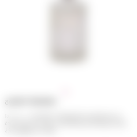
გასტრო შეხამება:
Roku Gin – იაპონიური პრემიუმ ჯინი ციტრუსული და
ბოთანიკური ნოტებით. შესანიშნავად ემთხვევა ზღვის
პროდუქტებსა და სუშს.