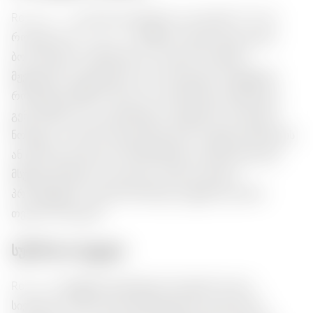
Roku Gin — ეს არის იაპონიური კрафტ ჯინი 43%-ით,
რომელიც აღ heterbcurჰნიშნის თავისი უნიკალური
ბოთანიკური კომბინაციით. მთავარი ნოტებია
მჟვეველის, ციტრუსული და ბოთანიკური აქცენტები,
რომლებიც ქმნიან ახალ და ჰარმონიულ სურნელეს.
გემო მშრალი და ციტრუსული, მსუბუქი ბოთანიკური
ნოტებით, რაც მას იდეალურს ხდის კოქტეილებისთვის
ან ტონიკთან ერთად. შესანიშნავად აკმაყოფილებს
მსუბუქ კერძებს, როგორიცაა სუსი და ზღვის
პროდუქტები, ამასთან წარებად თქვენს საღამოს
თეთრი ხორცთან.
სურნოთა ბუკეტი:
Roku Gin აჩვენებს ციტრუსული ნოტების ახალი
სიერებას, ჩარჩოილეს იზუს ნაზვრით ყვავილური