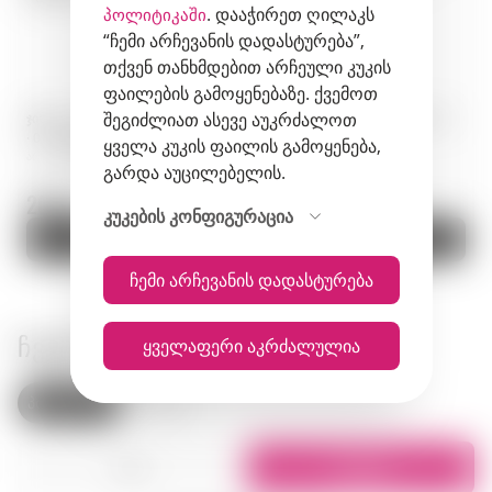
. დააჭირეთ ღილაკს
პოლიტიკაში
“ჩემი არჩევანის დადასტურება”,
თქვენ თანხმდებით არჩეული კუკის
ფაილების გამოყენებაზე. ქვემოთ
შეგიძლიათ ასევე აუკრძალოთ
ჯინი · Las Californias Gin Citrico
ჯინი · Monkey 47 Sloe Gin · 0,5
· 0,75 ლ · მექსიკა
ლ · გერმანია
ყველა კუკის ფაილის გამოყენება,
არტიკული: 01648
არტიკული: 01088
გარდა აუცილებელის.
203 zł.
220 zł.
კუკების კონფიგურაცია
კალათაში
კალათაში
ჩემი არჩევანის დადასტურება
ᲩᲕᲔᲜᲘ ᲛᲐᲦᲐᲖᲘᲔᲑᲘ
ყველაფერი აკრძალულია
პოლონეთი
სომხეთი
სია
რუკაზე