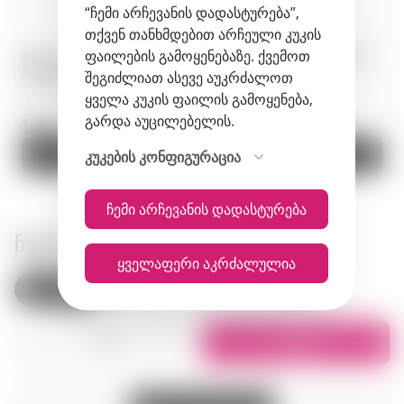
“ჩემი არჩევანის დადასტურება”,
თქვენ თანხმდებით არჩეული კუკის
ფაილების გამოყენებაზე. ქვემოთ
ჯინი · Lind & Lime Gin · 0,70 ლ ·
ჯინი · McQueen and The Violet
შოტლანდია
Fog · 0,70 ლ · იტალია
შეგიძლიათ ასევე აუკრძალოთ
არტიკული: 01691
არტიკული: 00106
ყველა კუკის ფაილის გამოყენება,
გარდა აუცილებელის.
159 zł.
189 zł.
კალათაში
კალათაში
კუკების კონფიგურაცია
ჩემი არჩევანის დადასტურება
ᲩᲕᲔᲜᲘ ᲛᲐᲦᲐᲖᲘᲔᲑᲘ
ყველაფერი აკრძალულია
პოლონეთი
სომხეთი
სია
რუკაზე