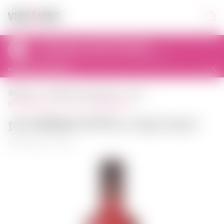
პიკაპი დღეს 11:00-დან 23:00-მდე
al. Prymasa Tysiąclecia 83A, 01-242 Warszawa, Polska
აირჩიეთ სხვა მაღაზია
მთავარი
ძლიერი ალკოჰოლის
ჯინი
ჯინი beefeater 24 0,75 ლ ინგლისეთი
Ჯინი Beefeater 24 0,75 ლ ინგლისეთი
არტიკული: 00032