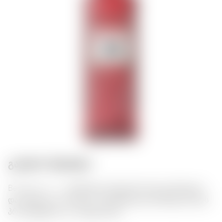
გასტრო შეხამება:
Beefeater 24 — პრემიუმ ლონდონის ჯინი ციტრუსული
და ბუჩქიანი არომატით. შესანიშნავად ემთხვევა ზღვის
პროდუქტებსა და კოქტეილებს.