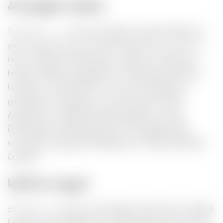
პროდუქტის აღწერა:
Beefeater 24 — ეს არის პრემიუმ ლონდონის მშრალი
ჯინი, რომლის ალკოჰოლური მოყოლობა არის 45%.
მის არომატში ჰარმონიულად ირწყობა ციტრუსული
ნოტები, ბუჩქიანი აქცენტები და მარტივი ყვავილური
სიხარული. გემო მშრალია და დაბალანსებულია,
ციტრუსული ასპექტებით, რაც მის იდეალს ხდის
ტონიკთან ან კოქტეილებში შესაძებნად. ეს ჯინი
შესანიშნავად ემთხვევა ზღვის პროდუქტებს, სუშს,
ოლივებს და ყველებს, მნიშნველობა იძებს ნებისმიერ
მაგიდას.
სურნოთა ბუკეტი:
Beefeater 24 آشკარად გამოიწვევს ციტრასის და ბუჩქის
ნოტების სუფთ სენსაციით, მარტივი ყვავილური ფონით