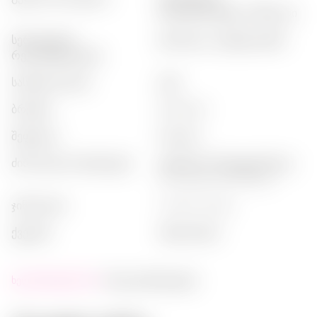
ბალანსირებული, მშრალი
სერვირების
:
ტონიკით, კოქტეილებში
რეკომენდაციები
სასმელის ტიპი
:
ჯინი
ბრენდი
:
beefeater
შეფუთვა
:
ბოთლი
ძირითადი ბოტანიკები
:
ჯუნიპერი (მოჟჟეველნიკი),
citrus peel, tea infusion
ჯინის ტიპი
:
london dry gin
ქვეყანა
:
ინგლისეთი
ხელმისაწვდომობა:
მალე დასრულდება