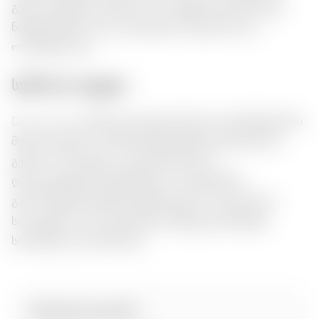
გემო. სცადეთ დაამატოთ იგი თქვენს კულინარიულ
ნამუშევრებში, რათა დაამატოთ ნათელობა და
ორიგინალობა!
სურნოთა ბუკეტი:
Dary Natury-ის ჰიმალაიის შავი მარილი გამოხსნის ნაზი
მიწის ნოტების არომატს მსუბუქ მინერალების შრის
გემოთი. პალატზე, იგი იძლევა ნაზი და
დაბალანსებული შეგრძნება, რაც ხაზგასმით
გამოირჩენს კერძების ბუნებრივობას. იდეალურია
სალატებისა და ხორცისთვის, შემდეგ დაამატებს
სიღრმესა და ჰარმონიას.
სპეციფიკაციები: