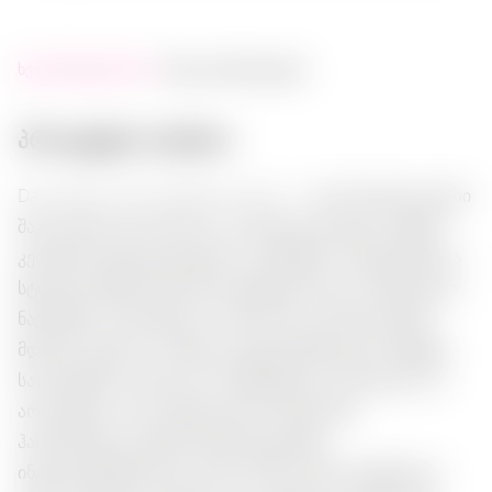
ხელმისაწვდომობა:
მალე დასრულდება
პროდუქტის აღწერა:
Dary Natury Sól Himalajska Czarna — ეს არის უნიკალური
შავი ჰიმალაიის მარილი, რომელიც გახდება თქვენი
კერძების განსაკუთრებული ელემენტი. დაფერებულია
სტილულ შუშის ბანკაში და შედგება დიდ, კრისტალურ
ნაჭრებზე, რომლებიც არა მხოლოდ გაძლიერებენ
მდიდარ გემოს, არამედ აძლევენ ვიზუალურ აქცენტს
სალატებზე, ხორცსა და ბოსტნეულზე. ეს მარილი არ
არის ცხელი, რაც საშუალებას აძლევს მას
ჰარმონიულად შეერთდეს სხვადასხვა
ინგრედიენტებთან და გამოაღწიოს მათი ბუნებრივი