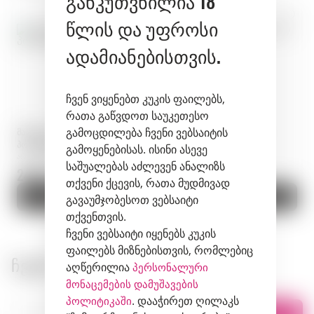
განკუთვნილია 18
წლის და უფროსი
ადამიანებისთვის.
ჩვენ ვიყენებთ კუკის ფაილებს,
რათა გაწვდოთ საუკეთესო
გამოცდილება ჩვენი ვებსაიტის
მარილი · Dary Natury ·
მარილი · Dary Natury ·
პოლონეთი
პოლონეთი
გამოყენებისას. ისინი ასევე
არტიკული: 01592
არტიკული: 01891
საშუალებას აძლევენ ანალიზს
24.9 zł.
26.9 zł.
თქვენი ქცევის, რათა მუდმივად
კალათაში
კალათაში
გავაუმჯობესოთ ვებსაიტი
თქვენთვის.
ჩვენი ვებსაიტი იყენებს კუკის
ფაილებს მიზნებისთვის, რომლებიც
ᲩᲕᲔᲜᲘ ᲛᲐᲦᲐᲖᲘᲔᲑᲘ
აღწერილია
პერსონალური
მონაცემების დამუშავების
. დააჭირეთ ღილაკს
პოლიტიკაში