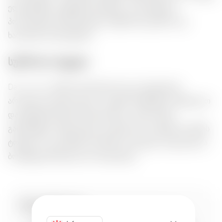
ელეგანტური აქცენტი მაგიდაზე. ისარგებლეთ
პოლონეთის წარმოებული ბუნებრივი გემოსა და
ხარისხის სიამოვნებით.
სურნოთა ბუკეტი:
Dary Natury ჰიმალაის მარილის ეკო-სპეციებით
არომატი აძლევს ჰაერს טרავების სიწმინდა სურნელით
და მსუბუქი ზღვის მარინადობით. გემო ნაზად
გამოჩნდება, შეერთებით ლამაზი ეკო ნოტებს და მიწის
ტონებს, რაც კერძებს ჰარმონიას აძლევს. იდეალურია
ბოსტნეულისთვის და ხორცისთვის.
შესაბამისობა: