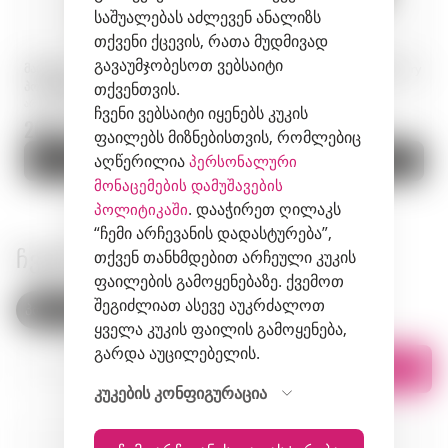
საშუალებას აძლევენ ანალიზს
თქვენი ქცევის, რათა მუდმივად
გავაუმჯობესოთ ვებსაიტი
მარილი · Dary Natury ·
ბოსტნეულებისთვის მიკსი · Dary
პოლონეთი
თქვენთვის.
Natury · პოლონეთი
არტიკული: 01891
არტიკული: 01885
ჩვენი ვებსაიტი იყენებს კუკის
26.9 zł.
24.9 zł.
ფაილებს მიზნებისთვის, რომლებიც
აღწერილია
კალათაში
პერსონალური
კალათაში
მონაცემების დამუშავების
. დააჭირეთ ღილაკს
პოლიტიკაში
“ჩემი არჩევანის დადასტურება”,
ᲩᲕᲔᲜᲘ ᲛᲐᲦᲐᲖᲘᲔᲑᲘ
თქვენ თანხმდებით არჩეული კუკის
ფაილების გამოყენებაზე. ქვემოთ
შეგიძლიათ ასევე აუკრძალოთ
პოლონეთი
სომხეთი
ყველა კუკის ფაილის გამოყენება,
გარდა აუცილებელის.
სია
რუკაზე
კუკების კონფიგურაცია