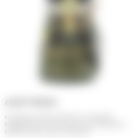
გასტრო შეხამება:
ორგანიკული ჰიმალაის მარილი ეკო-ზელენით
ბოსტნეულისთვის, ხორცისთვის და სალათებისთვის.
ბუნებრივი გემო ყოველი კრისტალში.