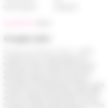
ფორმა (ნაჭირება)
:
კრისტალები
ხელმისაწვდომობა:
მარაგშია
პროდუქტის აღწერა:
Dary Natury Sól Himalajska z Eko Ziołami — ეს არის
ორგანული მარილი, რომელიც მდიდარია ეკო-
ზელენით და რომელიც თქვენს კერძებს უნიკალურ
გემო მიცემს. მარილის კრისტალები იდეალურად
შეესაბამება ბოსტნეულისთვის, ხორცისთვის და
სალათებისთვის, დაამატებენ მსუბუქ არომატს და გემოს
ჰარმონიას. სტილების გამო შეფუთული მშიდლი შუშის
ბანჯორში, ეს სუნელური შერეული იქნება არა მარტო
სასარგებლო დანამატი თქვენი სამზარეულოში, არამედ