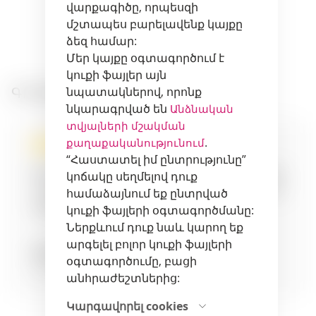
վարքագիծը, որպեսզի
մշտապես բարելավենք կայքը
Էջ
1
из 2
ձեզ համար:
Մեր կայքը օգտագործում է
կուքի ֆայլեր այն
ԳՐԱՌՈՒՄՆԵՐ
նպատակներով, որոնք
նկարագրված են
Անձնական
տվյալների մշակման
.
քաղաքականությունում
“Հաստատել իմ ընտրությունը”
Яна была как всегда на высоте. Всегда уходим
կոճակը սեղմելով դուք
с такой дегустации с хорошим настроением и
համաձայնում եք ընտրված
новым опытом.
կուքի ֆայլերի օգտագործմանը:
Ներքևում դուք նաև կարող եք
արգելել բոլոր կուքի ֆայլերի
Sveta
օգտագործումը, բացի
July 26, 2026
անհրաժեշտներից:
Կարգավորել cookies