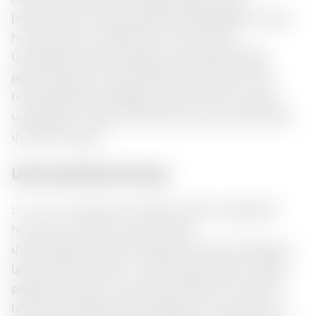
իդեալական է թարմացնող կոկտեյլների համար,
հատկապես՝ տոնիկի հետ համադրած:
Սառեցված ներկայացրեք, որպեսզի վայելեն
թեթևությունն ու թարմությունը, ինչպես նաև
համադրեք ծովամթերք, ձկ կամ նուրբ պանիր՝
ստեղծելու համար փոխհարամīt գաստրոնոմիկ
փորձառություն:
Արոմատների փունջ:
Lillet Rose ամպուլում է իրեն ծաղկող այգիների
հոտերով, որտեղ համապտողի
փոխազդեցությամբ մտցված են թարմ մրգերի և
կիտրոսի նոտաներ: Համը փոքր քաղցր է, թեթև
թթվածությամբ, որ բացահայտվում է պայծառ
կիտրոսի ակցենտների միջոցով: Իդեալական է