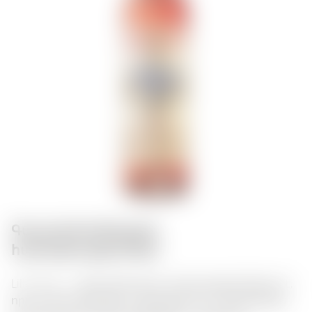
Գաստրոնոմիական
համադրություններ:
Lillet Rose — ֆրանսիական ամորացված լիկյուր է,
որը ունի ծաղկային և մրգային հոտ: Գերազանց