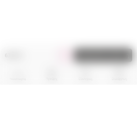
63.00 zł.
Ավելացնել զամբյուղ
Կատալոգ
Պրոֆիլ
Ընտրյալ
Զամբյուղ
BPR EKOGROUP sp. z o.0.