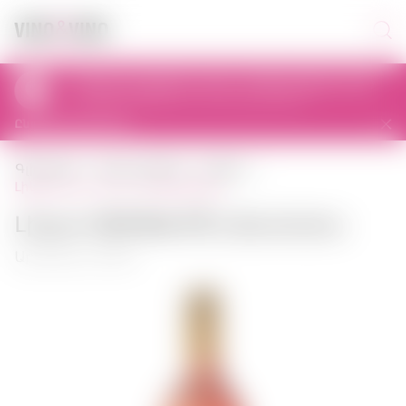
Առանց առաքման այսօր՝ 12:00-ից մինչև 22:00
al. Prymasa Tysiąclecia 83A, 01-242 Warszawa, Polska
Ընտրել այլ խանութ
գլխավոր
հզոր ալկոհոլ
լիկյոր
լիկյոր lillet rose 0,75 լ ֆրանսիա
Լիկյոր Lillet Rose 0,75 լ Ֆրանսիա
Արտիկուլ: 00088