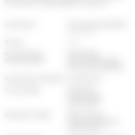
համադրվում է ծովամթերքով և մրգերով:
հզորություն
:
հաստատված գինիներ
(15% - 20%)
ծավալ
:
0,75 լ
գաստրոնոմիկ
:
ծովամթերք,
համադրություն
ծիտրուսային, մրգեր,
ձուկ, նուրբ պանիրներ
ապրանքի կատեգորիա
:
կլասիկական
հոտի պրոֆիլ
:
ծաղկային,
ծիտրուսային,
բազուկային
տեսթային պրոֆիլ
:
ծիտրուսային,
հավասարակշռված,
հեշտ թաթուր