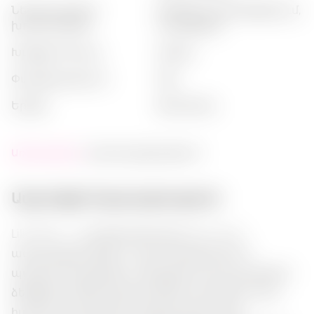
ներկայացման
:
թոնիկով, կոկտեյլներում,
խորհուրդներ
սառեցված
խմիչքի տեսակ
:
լիկյոր
փաթեթավորում
:
շիշ
երկիր
:
ֆրանսիա
Առկայություն:
շուտով ավարտվում է
Ապրանքի նկարագրություն:
Lillet Rose — դա ֆրանսիական ιδιαί κομψ
ամորացված գինի է, որը առանձնանում է
պայծառ ծաղկային և մրգային հոտով, լրացված
ձեռքբերումներով կիտրոների նոտներով: Նրա
հավասարակշռված, փոքր քաղցր համը