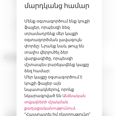
մարդկանց համար
seafood
cheeses
fish
Մենք օգտագործում ենք կուքի
ֆայլեր, որպեսզի ձեզ
տրամադրենք մեր կայքի
fruits
desserts
օգտագործման լավագույն
փորձը: Նրանք նաև թույլ են
տալիս վերլուծել ձեր
Առաջարկվող ապրանքներ:
վարքագիծը, որպեսզի
մշտապես բարելավենք կայքը
ձեզ համար:
Մեր կայքը օգտագործում է
կուքի ֆայլեր այն
նպատակներով, որոնք
նկարագրված են
Անձնական
տվյալների մշակման
.
քաղաքականությունում
“Հաստատել իմ ընտրությունը”
Լիկյոր · Kahlúa Coffee Liqueur
Լիկյոր · Baileys The Original