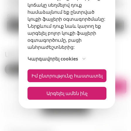
· 0,70 լ · Մեքսիկա
Irish Cream · 0,70 լ · Իռլանդիա
կոճակը սեղմելով դուք
Արտիկուլ: 00085
Արտիկուլ: 00659
համաձայնում եք ընտրված
94 zł.
81.9 zł.
կուքի ֆայլերի օգտագործմանը:
Ավելացնել զամբյուղ
Ներքևում դուք նաև կարող եք
Ավելացնել զամբյուղ
արգելել բոլոր կուքի ֆայլերի
օգտագործումը, բացի
անհրաժեշտներից:
ՄԵՐ ԽԱՆՈՒԹՆԵՐԸ
Կարգավորել cookies
Լեհաստան
Հայաստան
Իմ ընտրությունը հաստատել
Ցուցակով
Քարտեզում
Արգելել ամեն ինչ