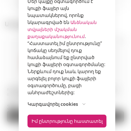
Մեր կայքը օգտագործում է
pastry
կուքի ֆայլեր այն
նպատակներով, որոնք
նկարագրված են
Առաջարկվող ապրանքներ:
Անձնական
տվյալների մշակման
.
քաղաքականությունում
“Հաստատել իմ ընտրությունը”
կոճակը սեղմելով դուք
համաձայնում եք ընտրված
կուքի ֆայլերի օգտագործմանը:
Ներքևում դուք նաև կարող եք
արգելել բոլոր կուքի ֆայլերի
օգտագործումը, բացի
Բռենդի · Ararat Vaspurakan ·
Կոնյակ · Ararat Honey · 0,5 լ ·
անհրաժեշտներից:
0,70 լ · Հայաստան
Հայաստան
Արտիկուլ: 00138
Արտիկուլ: 01338
Կարգավորել cookies
370 zł.
96 zł.
Ավելացնել զամբյուղ
Ավելացնել զամբյուղ
Իմ ընտրությունը հաստատել