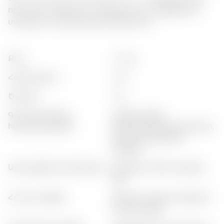
որը ունի մալինայի և ռևենի բույր: Վայելեք այն
տոնիկի և պարզ դեսերտների հետ:
քաշ
:
0,7 կգ
հզորություն
:
40%
ծավալ
:
0,5 լ
գաստրոնոմիկ
:
մրգեր, թեթև
համադրություն
դեսերտներ, դեսերտներ,
նուրբ պանիրներ,
բերքեր
ապրանքի կատեգորիա
:
պրեմիում ժին, կրաֆթ
ջին
հոտի պրոֆիլ
:
ծիտրուսային, մրգային,
բազուկային