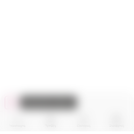
Ավելացնել զամբյուղ
Կատալոգ
Պրոֆիլ
Ընտրյալ
Զամբյուղ