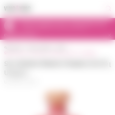
Առանց առաքման այսօր՝ 11:00-ից մինչև 23:00
al. Prymasa Tysiąclecia 83A, 01-242 Warszawa, Polska
Ընտրել այլ խանութ
գլխավոր
հզոր ալկոհոլ
ջին
ջին berkshire rhubarb & raspberry gin 0,5 լ անգլիա
Ջին Berkshire Rhubarb & Raspberry Gin 0,5 լ
Անգլիա
Արտիկուլ: 00953