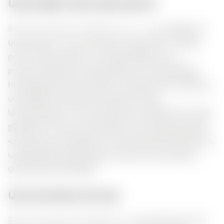
Ապրանքի նկարագրություն:
Berkshire Rhubarb & Raspberry Gin — սա պրեմիում
կարգի ժին է, որը ունի հզոր մալինայի և ռևենի
բույր, որը գրավում է առաջին շնչից: Նրա
բաղադրությունում գերակշռում է մոձևելնիկը,
համալրված թարմ ռևենի և մալինայի նոտներով,
ստեղծելով համակիս մրգային համը:
Առաջարկվում է մատուցել այն տոնիկի հետ, ինչը
ընդգծում է դրա թարմացնող հատկությունները:
Հիանալի համակցվում է պարզ դեսերտների հետ,
ավելացնելով գեղարվեստական նուրբություն
ցանկացած երեկոյին:
Արոմատների փունջ:
Berkshire Rhubarb & Raspberry Gin բացահայտում է