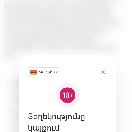
հզոր մալինայի և ռևենի բույրային բուկետը,
որտեղ թարմ մալինան և մեղմ քաղցր ռևենը
միանում են մոձևելնիկի նուրբ նոտներով: Համը
նուրբ և մրգային է, մի քիչ քաղցրությամբ և
հաճելի թթվայնությամբ, իդեալական
համակցվում է տոնիկի և պարզ դեսերտների
հետ:
հայերեն
Հատկանիշներ:
Քաղցրություն
6
Տեղեկությունը
Թթվություն
5
կայքում
Մարմին
4