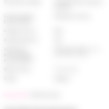
տեսթային պրոֆիլ
:
մրգային, հեշտ թաթուր,
թափառ
ներկայացման
:
թոնիկով, սառուց
խորհուրդներ
խմիչքի տեսակ
:
ջին
փաթեթավորում
:
շիշ
հիմնական
:
ջունիպեր (հինձ), citrus
բոտանական
peel, berry infusion
բաղադրիչներ
ջինի տեսակ
:
flavoured gin
երկիր
:
անգլիա
Առկայություն:
Պահեստում չկա