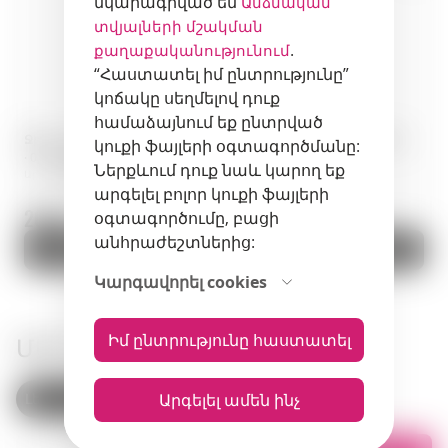
նկարագրված են
Անձնական
տվյալների մշակման
.
քաղաքականությունում
“Հաստատել իմ ընտրությունը”
կոճակը սեղմելով դուք
համաձայնում եք ընտրված
Ջին · Las Californias Gin Citrico
Ջին · Lind & Lime Gin · 0,70 լ ·
կուքի ֆայլերի օգտագործմանը:
· 0,75 լ · Մեքսիկա
Շոտլանդիա
Ներքևում դուք նաև կարող եք
Արտիկուլ: 01648
Արտիկուլ: 01691
արգելել բոլոր կուքի ֆայլերի
203 zł.
159 zł.
օգտագործումը, բացի
անհրաժեշտներից:
Ավելացնել զամբյուղ
Ավելացնել զամբյուղ
Կարգավորել cookies
ՄԵՐ ԽԱՆՈՒԹՆԵՐԸ
Իմ ընտրությունը հաստատել
Լեհաստան
Հայաստան
Արգելել ամեն ինչ