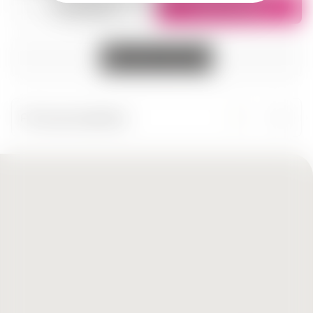
Ցուցակով
Քարտեզում
Բոլոր քաղաքները