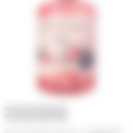
Գաստրոնոմիական
համադրություններ:
Berkshire Rhubarb & Raspberry Gin — մրգային ժին է,