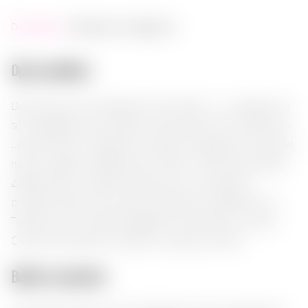
Dostępność:
dostępny w magazynie
Opis produktu:
Dary Natury Sól Himalajska z Eko Ziołami — to organiczna
sól wzbogacona eko-ziołami, która nada Twoim potrawom
unikalny smak. Kryształy soli idealnie nadają się do warzyw,
mięsa i sałatek, dodając lekki aromat i harmonię smaków.
Zapakowana w stylowy szklany słoik, ta mieszanka
przypraw stanie się nie tylko korzystnym dodatkiem do
Twojej kuchni, ale także eleganckim akcentem na stole.
Ciesz się naturalnym smakiem i jakością z Polski.
Bukiet aromatów: