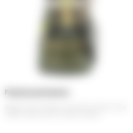
Połączenia gastronomiczne:
Орganiczna sól himalajska z eko-ziołami do warzyw, mięsa
i sałatek. Naturalny smak w każdym kryształku.