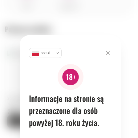
pasta
vegetables
Polecane produkty:
polski
Informacje na stronie są
Sól · Dary Natury · Polska
Numer artykułu: 01891
przeznaczone dla osób
26.9 zł.
powyżej 18. roku życia.
Do koszyka