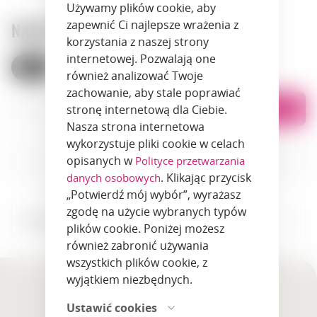
Używamy plików cookie, aby
NASZE SKLEPY
zapewnić Ci najlepsze wrażenia z
korzystania z naszej strony
internetowej. Pozwalają one
Polska
Armenia
również analizować Twoje
zachowanie, aby stale poprawiać
Lista
Na mapie
stronę internetową dla Ciebie.
Nasza strona internetowa
wykorzystuje pliki cookie w celach
opisanych w
Polityce przetwarzania
. Klikając przycisk
danych osobowych
„Potwierdź mój wybór”, wyrażasz
zgodę na użycie wybranych typów
Wszystkie miasta
plików cookie. Poniżej możesz
również zabronić używania
wszystkich plików cookie, z
wyjątkiem niezbędnych.
Ustawić cookies