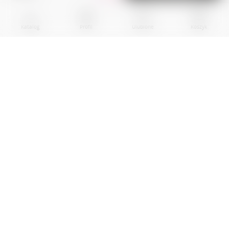
Katalog
Profil
Ulubione
Koszyk
BPR EKOGROUP sp. z o.0.
01-242 Warszawa
al. Prymasa Tysiaclecia, nr 83A
Local U10
00012345678900000
NIP: 5892057778, Regon: 385603020
MASZ PYTANIA? NAPISZ DO NAS!
Kontakt przez e-mail: