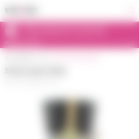
Odbiór osobisty dziś od 11:00 do 23:00
al. Prymasa Tysiąclecia 83A, 01-242 Warszawa, Polska
Wybierz inny sklep
sól dary natury polska
strona główna
sól
Sól dary natury Polska
Numer artykułu: 01592