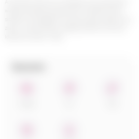
Aromat Dary Natury Soli Himalajskiej z eko-przyprawami
wypełnia powietrze świeżością ziół i delikatną morska
słonością. Smak łagodnie się rozwija, łącząc subtelne nuty
zieleni i ziemiste akcenty, nadając potrawom harmonię.
Idealna do warzyw i mięsa.
Dopasowanie:
cheeses
fish
meat