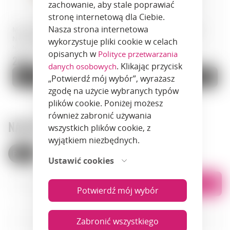
zachowanie, aby stale poprawiać
stronę internetową dla Ciebie.
Nasza strona internetowa
Mieszanka przypraw BBQ · Dary
Liść laurowy · Dary Natury ·
Natury · Polska
Polska
wykorzystuje pliki cookie w celach
Numer artykułu: 02151
Numer artykułu: 01883
opisanych w
Polityce przetwarzania
20 zł.
18.5 zł.
. Klikając przycisk
danych osobowych
Do koszyka
Do koszyka
„Potwierdź mój wybór”, wyrażasz
zgodę na użycie wybranych typów
plików cookie. Poniżej możesz
również zabronić używania
NASZE SKLEPY
wszystkich plików cookie, z
wyjątkiem niezbędnych.
Polska
Armenia
Ustawić cookies
Lista
Na mapie
Potwierdź mój wybór
Zabronić wszystkiego