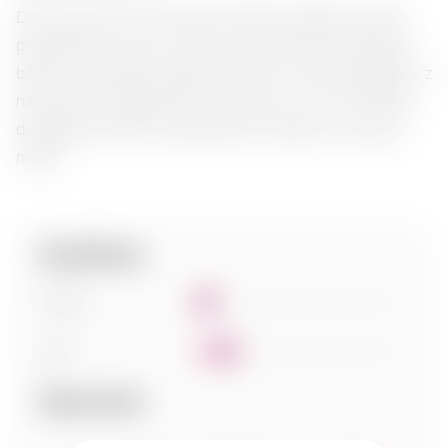
Dary Natury Sól z eko ziołami odsłania delikatny aromat
przyprawowych ziół, w którym wyczuwalna jest świeżość
bazylii oraz subtelna słodycz tymianku. Smak jest łagodny, z
harmonijnym połączeniem ziemistych nut i soli morskiej,
dodających daniom wyrafinowania. Idealna do warzyw i
mięsa.
Specyfikacje:
Słodycz
1
Ciało
2
Dopasowanie: