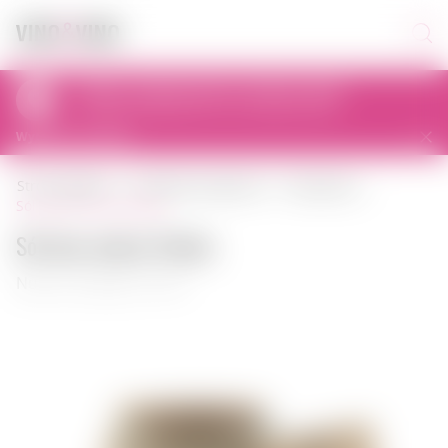
Odbiór osobisty dziś od 12:00 do 22:00
al. Prymasa Tysiąclecia 83A, 01-242 Warszawa, Polska
Wybierz inny sklep
strona główna
produkty spożywcze
przyprawy
sól dary natury polska
Sól dary natury Polska
Numer artykułu: 01591