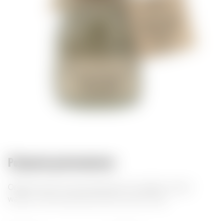
Połączenia gastronomiczne:
Organiczna sól z eko-przyprawami do sałatek, mięsa i
warzyw. Wnieś naturalny smak do swoich dań.