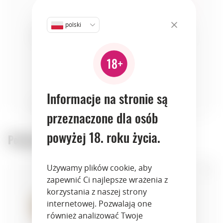
polski
chleb
cheeses
meat
Informacje na stronie są
pasta
vegetables
przeznaczone dla osób
powyżej 18. roku życia.
Polecane produkty:
Używamy plików cookie, aby
zapewnić Ci najlepsze wrażenia z
korzystania z naszej strony
internetowej. Pozwalają one
również analizować Twoje