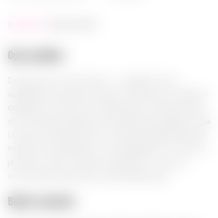
Dostępność:
brak na stanie
Opis produktu:
Dary Natury Sól z eko ziołami — to organiczna sól
wzbogacona naturalnymi ziołami, która stanie się idealnym
dodatkiem do twoich dań. Zapakowana w stylowy szklany
słoik, doskonale nadaje się do przyprawiania sałatek, mięsa
i warzyw. Jej delikatny smak i aromat pozwalają podkreślić
naturalne nuty składników, nie przytłaczając ich. Ta sól nie
jest ostra, z lekkim ziołowym posmakiem, co czyni ją
uniwersalną przyprawą do codziennego użytku.
Bukiet aromatów: