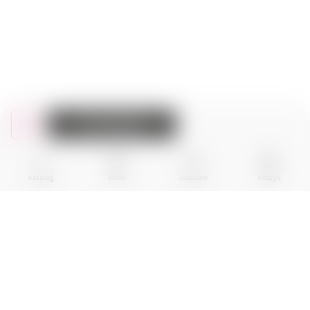
Do koszyka
Katalog
Profil
Ulubione
Koszyk
BPR EKOGROUP sp. z o.0.