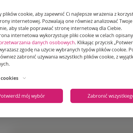
plików cookie, aby zapewnić Ci najlepsze wrażenia z korzyst
trony internetowej. Pozwalają one również analizować Twoje
ie, aby stale poprawiać stronę internetową dla Ciebie.
rona internetowa wykorzystuje pliki cookie w celach opisan
 przetwarzania danych osobowych
. Klikając przycisk „Potwie
ułu: 01352
wyrażasz zgodę na użycie wybranych typów plików cookie. P
ównież zabronić używania wszystkich plików cookie, z wyjąt
ych.
Do koszyka
 cookies
Potwierdź mój wybór
Zabronić wszystkieg