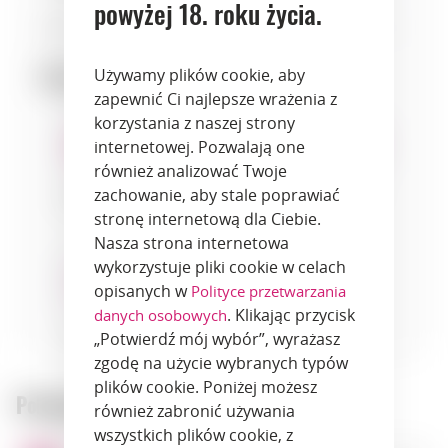
powyżej 18. roku życia.
Ciało
4
Dopasowanie:
Używamy plików cookie, aby
zapewnić Ci najlepsze wrażenia z
korzystania z naszej strony
internetowej. Pozwalają one
również analizować Twoje
zachowanie, aby stale poprawiać
seafood
cheeses
fish
stronę internetową dla Ciebie.
Nasza strona internetowa
wykorzystuje pliki cookie w celach
opisanych w
Polityce przetwarzania
. Klikając przycisk
danych osobowych
fruits
desserts
„Potwierdź mój wybór”, wyrażasz
zgodę na użycie wybranych typów
plików cookie. Poniżej możesz
Polecane produkty:
również zabronić używania
wszystkich plików cookie, z