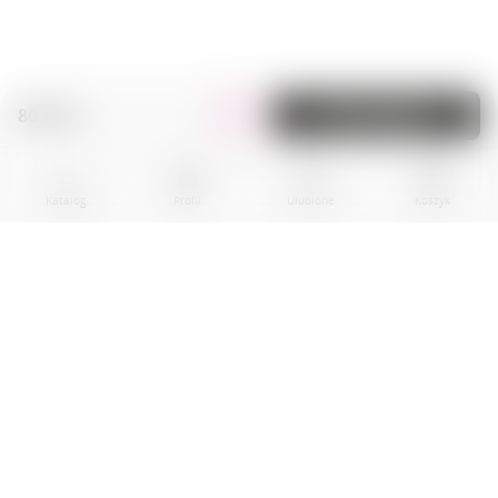
80.00 zł.
Do koszyka
Katalog
Profil
Ulubione
Koszyk
BPR EKOGROUP sp. z o.0.
01-242 Warszawa
al. Prymasa Tysiaclecia, nr 83A
Local U10