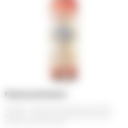
Połączenia gastronomiczne:
Lillet Rose — francuski likier wzmacniany o aromacie
kwiatowym i owocowym. Doskonale komponuje się z
owocami morza oraz owocami.