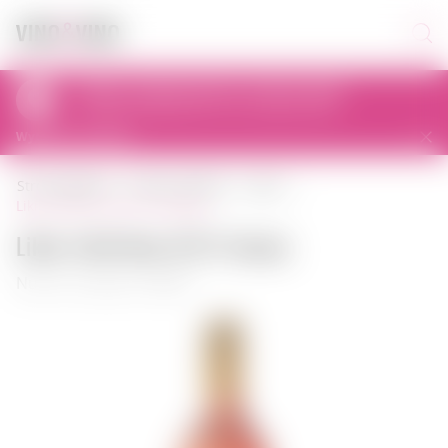
Odbiór osobisty dziś od 11:00 do 23:00
al. Prymasa Tysiąclecia 83A, 01-242 Warszawa, Polska
Wybierz inny sklep
strona główna
mocny alkohol
likier
likier lillet rose 0,75 l francja
Likier Lillet Rose 0,75 l Francja
Numer artykułu: 00088