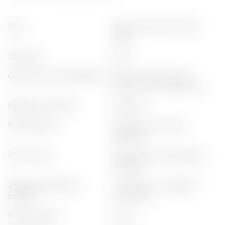
moc
:
wina wzmacniane (15% -
20%)
objętość
:
0,75 l
gastronomiczne połączenie
:
owoce morza, cytrusy,
owoce, ryba, miękkie sery
kategoria produktu
:
klasyczny
profil zapachu
:
kwiatowy, cytrusowy,
jagodowy
profil smaku
:
cytrusowy, zrównoważony,
słodkawy
zalecenia dotyczące
:
z tonikiem, w koktajlach,
podania
schłodzony
rodzaj napoju
:
likier