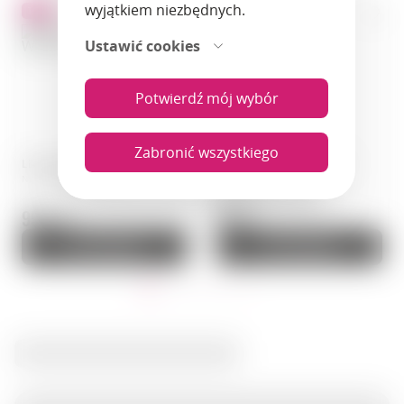
wyjątkiem niezbędnych.
TOP!
Ustawić cookies
Potwierdź mój wybór
Zabronić wszystkiego
Likier · Aperol · 0,70 l · Włochy
Likier · Lillet Blanc · 0,75 l ·
Numer artykułu: 01017
Francja
Numer artykułu: 00087
95.6 zł.
80 zł.
Do koszyka
Do koszyka