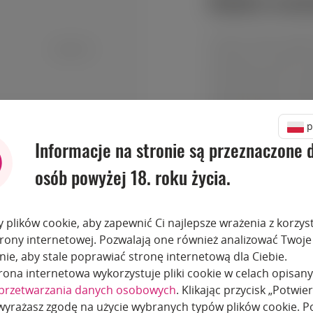
Bukiet arom
Ararat 5 Years odsła
desserts
suszonych owoców pr
Na podniebieniu jest
pozostawiając po so
komponujące się z 
p
Informacje na stronie są przeznaczone 
osób powyżej 18. roku życia.
plików cookie, aby zapewnić Ci najlepsze wrażenia z korzyst
trony internetowej. Pozwalają one również analizować Twoje
ie, aby stale poprawiać stronę internetową dla Ciebie.
rona internetowa wykorzystuje pliki cookie w celach opisan
 przetwarzania danych osobowych
. Klikając przycisk „Potwie
wyrażasz zgodę na użycie wybranych typów plików cookie. P