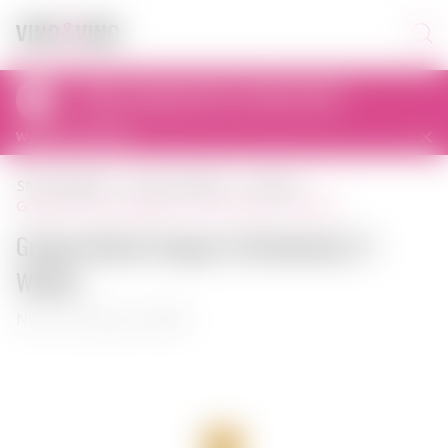
Odbiór osobisty dziś od 12:00 do 22:00
al. Prymasa Tysiąclecia 83A, 01-242 Warszawa, Polska
Wybierz inny sklep
strona główna
mocny alkohol
grappa
grappa nonino grappa lo chardonnay 2 l włochy
Grappa Nonino Grappa lo Chardonnay 2 l
Włochy
Numer artykułu: 00846