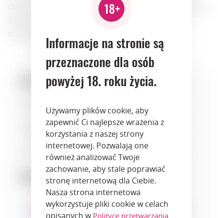
dębowe niuanse, uzupełnione słodyczą wanilii i owocową
świeżością, tworząc harmonijny posmak. Idealny do
dopełnienia posiłku.
Informacje na stronie są
przeznaczone dla osób
powyżej 18. roku życia.
Specyfikacje:
Słodycz
3
Używamy plików cookie, aby
zapewnić Ci najlepsze wrażenia z
Kwasowość
4
korzystania z naszej strony
internetowej. Pozwalają one
Ciało
7
również analizować Twoje
zachowanie, aby stale poprawiać
Dopasowanie:
stronę internetową dla Ciebie.
Nasza strona internetowa
wykorzystuje pliki cookie w celach
opisanych w
Polityce przetwarzania