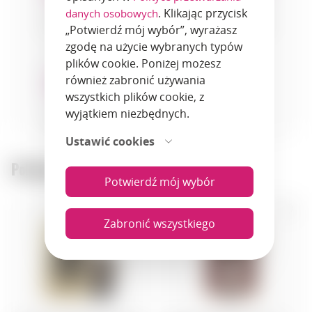
. Klikając przycisk
danych osobowych
cheeses
fruits
desserts
„Potwierdź mój wybór”, wyrażasz
zgodę na użycie wybranych typów
plików cookie. Poniżej możesz
również zabronić używania
wszystkich plików cookie, z
wyjątkiem niezbędnych.
pastry
Ustawić cookies
Polecane produkty:
Potwierdź mój wybór
NEW
Zabronić wszystkiego