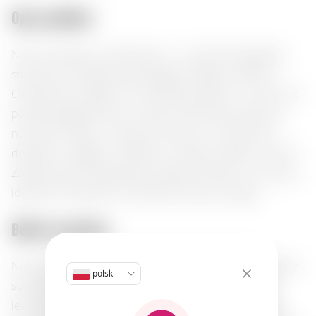
Opis produktu:
Nonino Grappa lo Chardonnay — to wykwintna grappa
stworzona z wyselekcjonowanego winogron odmiany
Chardonnay z regionu Friuli-Wenecja Julijska. O mocy 41%
posiada bogaty aromat, w którym harmonijnie łączą się
nuty wanilii, dębu i suszonych owoców. W smaku jest
delikatna i okrągła, z wyraźnymi niuansami dębiny i wanilii.
Zalecana jest do podawania czystej po posiłku, co czyni ją
idealnym kompanem do deserów, kawy lub cygar.
Bukiet aromatów:
Nonino Grappa lo Chardonnay otula aromatem dojrzałych
polski
suszonych owoców z delikatnymi nutami wanilii oraz
lekkim dębowym akcentem. Smak ujawnia jedwabiste