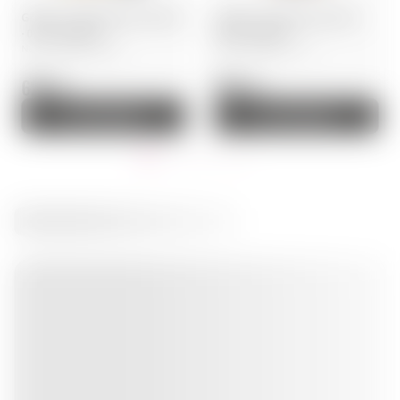
Grappa · Grappa Nonino Riserva
Grappa · Grappa di Sassicaia ·
· 0,70 l · Włochy
0,50 l · Włochy
Numer artykułu: 00854
Numer artykułu: 02119
629 zł.
650 zł.
Do koszyka
Do koszyka