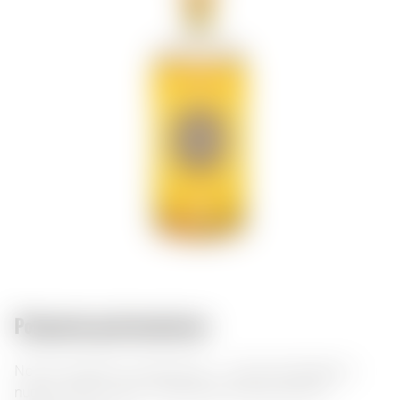
Połączenia gastronomiczne:
Nonino Grappa lo Chardonnay — wykwintna grappa z
nutami wanilii i dębu. Doskonale komponuje się z