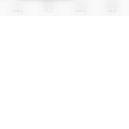
Katalog
Profil
Ulubione
Koszyk
BPR EKOGROUP sp. z o.0.
01-242 Warszawa
al. Prymasa Tysiaclecia, nr 83A
Local U10
00012345678900000
NIP: 5892057778, Regon: 385603020
MASZ PYTANIA? NAPISZ DO NAS!
Kontakt przez e-mail: