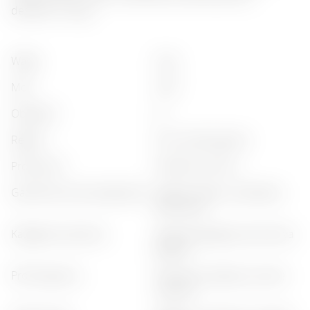
deserami i kawą.
waga
:
2 kg
moc
:
41%
objętość
:
2 l
region
:
friuli-venezia giulia
producent
:
distilleria nonino
gastronomiczne połączenie
:
cygara, desery, czekolada,
sery, kawa
kategoria produktu
:
klasyczna grappa, premiowa
grappa
profil zapachu
:
waniliowy, dębowy, owoce
suszone