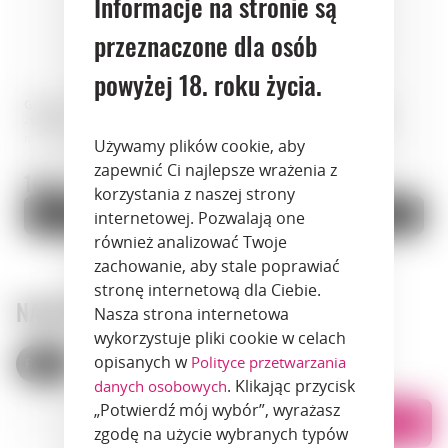
Informacje na stronie są
przeznaczone dla osób
powyżej 18. roku życia.
Grappa · Nonino Il Merlot · 0,75 l
Grappa · Nonino Grappa il
· Włochy
Sauvignon · 0,70 l · Włochy
Numer artykułu: 00844
Numer artykułu: 00845
Używamy plików cookie, aby
zapewnić Ci najlepsze wrażenia z
169 zł.
169 zł.
korzystania z naszej strony
Do koszyka
Do koszyka
internetowej. Pozwalają one
również analizować Twoje
zachowanie, aby stale poprawiać
stronę internetową dla Ciebie.
NASZE SKLEPY
Nasza strona internetowa
wykorzystuje pliki cookie w celach
opisanych w
Polityce przetwarzania
Polska
Armenia
. Klikając przycisk
danych osobowych
„Potwierdź mój wybór”, wyrażasz
Lista
Na mapie
zgodę na użycie wybranych typów