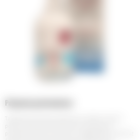
Połączenia gastronomiczne:
Ta grappa jest idealna podawana po obfitym włoskim
posiłku, doskonale komponuje się z tradycyjnymi
przystawkami takimi jak crostini i bogatą wędliną. Również