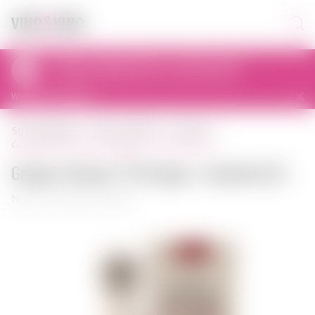
Odbiór osobisty dziś od 11:00 do 23:00
al. Prymasa Tysiąclecia 83A, 01-242 Warszawa, Polska
Wybierz inny sklep
strona główna
mocny alkohol
grappa
grappa friuliana °43 grappa + kartonik 0,5 l
Grappa Friuliana °43 Grappa + kartonik 0,5 l
Numer artykułu: 00492