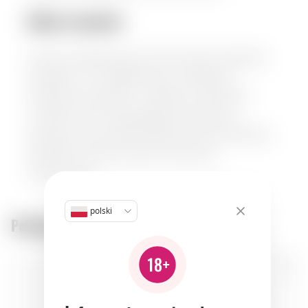
Bukiet aromatów:
Aromat charakteryzuje się harmonijną mieszanką
dojrzałych nut winogronowych, delikatnych
kwiatowych akcentów i subtelnych drzewnych
niuansów, które ukazują jego rzemieślniczą
precyzję. Nuty smakowe obejmują zrównoważoną
złożoność, która jest zarówno żywa, jak i
wyrafinowana.
polski
Polecane produkty: