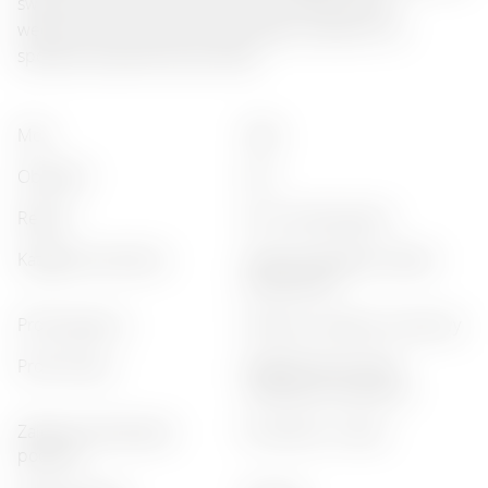
świetnie uzupełnia wytrawne dania makaronowe i
wędzone sery, czyniąc ją doskonałym wyborem na
spokojne spotkanie przy kolacji.
moc
:
43%
objętość
:
0,5 l
region
:
friuli-venezia giulia
kategoria produktu
:
klasyczna grappa, zestaw
prezentowy
profil zapachu
:
ziołowy, kwiatowy, owocowy
profil smaku
:
długotrwały posmak,
intensywny, wytrawny
zalecenia dotyczące
:
po posiłku, z kawą
podania