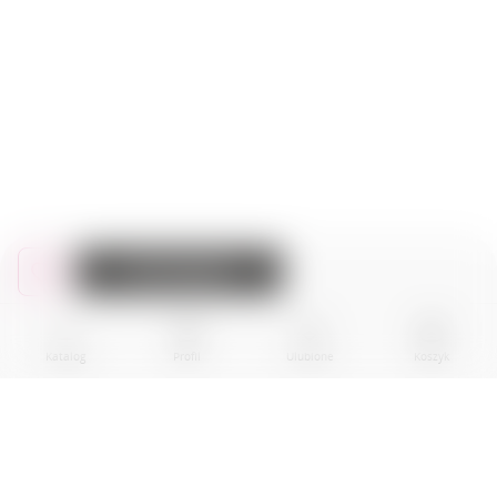
Do koszyka
Katalog
Profil
Ulubione
Koszyk