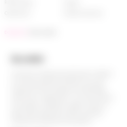
rodzaj napoju
:
grappa
opakowanie
:
pudełko kartonowe
Dostępność:
brak na stanie
Opis produktu:
Friuliana 43° Grappa jest produkowana w regionie
Friuli-Wenecja Julijska we Włoszech przy użyciu
tradycyjnych technik destylacji oraz starannego
doboru łupin winogronowych. Ten trunek wyróżnia
się wyrazistym charakterem i gładkim finiszem, a
jego unikalne opakowanie kartonik podkreśla
rzemieślnicze dziedzictwo pochodzenia.