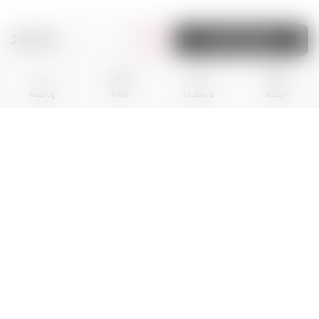
230.00 zł.
Do koszyka
Katalog
Profil
Ulubione
Koszyk
BPR EKOGROUP sp. z o.0.
01-242 Warszawa
al. Prymasa Tysiaclecia, nr 83A
Local U10
00012345678900000
NIP: 5892057778, Regon: 385603020