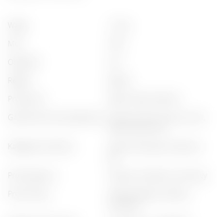
waga
:
1,2 kg
moc
:
47%
objętość
:
0,5 l
region
:
baden
producent
:
black forest distillers
gastronomiczne połączenie
:
owoce morza, cytrusy, sushi,
białe mięso, sery
kategoria produktu
:
premiumowy gin, klasyczny
gin
profil zapachu
:
ziołowy, kwiatowy, cytrusowy
profil smaku
:
zrównoważony, złożony,
wytrawny