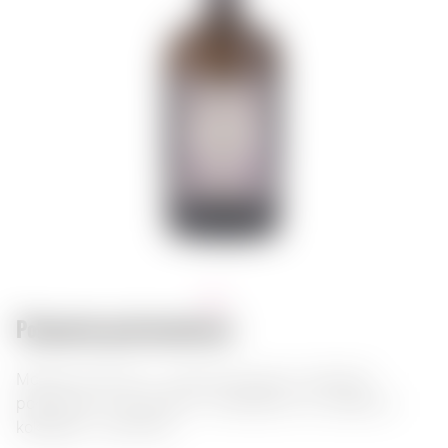
Połączenia gastronomiczne:
Monkey 47 Dry Gin – premiumowy gin z unikalnym
połączeniem cytrusowych i kwiatowych nut. Idealny w
koktajlach i z tonikiem.