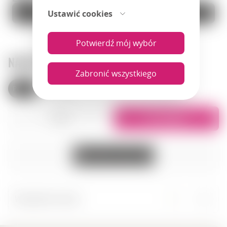
Do koszyka
Ustawić cookies
Do koszyka
Potwierdź mój wybór
NASZE SKLEPY
Zabronić wszystkiego
Polska
Armenia
Lista
Na mapie
Wszystkie miasta