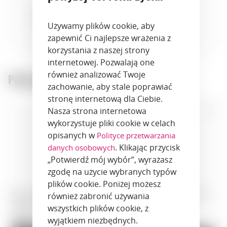
Używamy plików cookie, aby
zapewnić Ci najlepsze wrażenia z
herbs
korzystania z naszej strony
internetowej. Pozwalają one
również analizować Twoje
Polecane produkty:
zachowanie, aby stale poprawiać
stronę internetową dla Ciebie.
Nasza strona internetowa
wykorzystuje pliki cookie w celach
opisanych w
Polityce przetwarzania
. Klikając przycisk
danych osobowych
„Potwierdź mój wybór”, wyrażasz
zgodę na użycie wybranych typów
plików cookie. Poniżej możesz
Dżin · Lind & Lime Gin · 1,5 l ·
Dżin · Windspiel Premium Dry
również zabronić używania
Szkocja
Gin · 0,5 l · Niemcy
wszystkich plików cookie, z
Numer artykułu: 01692
Numer artykułu: 01260
wyjątkiem niezbędnych.
299 zł.
425.9 zł.