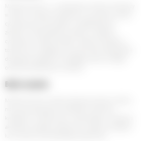
Monkey 47 Dry Gin — to wybitny gin z Niemiec, który łączy
w sobie 47 unikalnych botaników, w tym jałowiec, skórkę
cytrusową oraz nuty kwiatowe. Charakteryzuje się
złożonym i zrównoważonym smakiem z wyraźnym
cytrusowym i ziołowym profilem. Idealny do podania z
tonikiem lub w koktajlach, ten premiumowy napój będzie
doskonałym dodatkiem do każdego wieczoru, dodając
odrobinę wyrafinowania i świeżości.
Bukiet aromatów:
Monkey 47 Dry Gin uwalnia intensywny aromat, w którym
nuty cytrusowe łączą się z delikatnymi odcieniami
kwiatowymi. Smak jest suchy i zrównoważony, z ziołowymi
akcentami tworzącymi złożony finisz. Idealny w koktajlach
lub z tonikiem dla orzeźwiającej przyjemności.