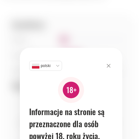
Specyfikacje:
Słodycz
1
Kwasowość
3
polski
Ciało
5
Dopasowanie:
Informacje na stronie są
przeznaczone dla osób
seafood
cheeses
fruits
powyżej 18. roku życia.